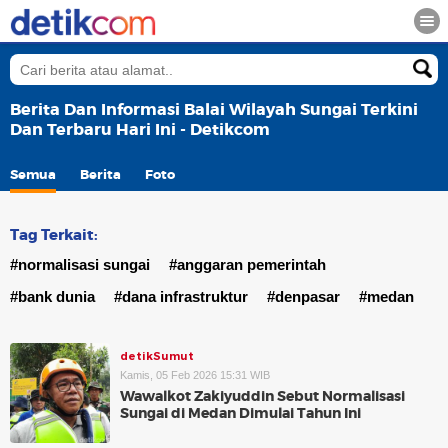
Berita Dan Informasi Balai Wilayah Sungai Terkini
Dan Terbaru Hari Ini - Detikcom
Semua
Berita
Foto
Tag Terkait:
#normalisasi sungai
#anggaran pemerintah
#bank dunia
#dana infrastruktur
#denpasar
#medan
detikSumut
Kamis, 05 Feb 2026 15:31 WIB
Wawalkot Zakiyuddin Sebut Normalisasi
Sungai di Medan Dimulai Tahun Ini