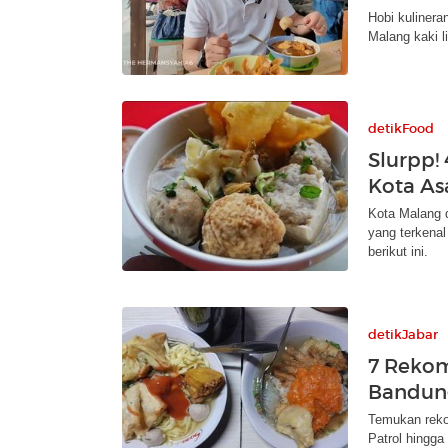
Hobi kuliner
Malang kaki l
detikFood
Slurpp!
Kota As
Kota Malang d
yang terkenal
berikut ini.
detikJabar
7 Rekom
Bandung
Temukan reko
Patrol hingga