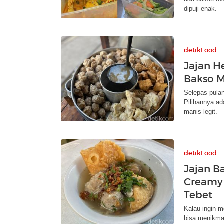
dipuji enak.
detikFood
Jajan H
Bakso M
Selepas pulan
Pilihannya ad
manis legit.
detikFood
Jajan B
Creamy 
Tebet
Kalau ingin 
bisa menikmat