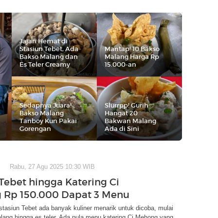
Jajan Hemat di
Stasiun Tebet, Ada
Mantap! 10 Bakso
Bakso Malang dan
Malang Harga Rp
Es Teler Creamy
15.000-an
Sedapnya Juara!
Slurrpp! Gurih
Bakso Malang
Hangat 20
Tanboy Kun Pakai
Bakwan Malang
Gorengan
Ada di Sini
Rabu, 27 Agu 2025 10:30 WIB
 Tebet hingga Katering Ci
 Rp 150.000 Dapat 3 Menu
 stasiun Tebet ada banyak kuliner menarik untuk dicoba, mulai
lang hingga es teler. Ada pula menu katering Ci Mehong yang