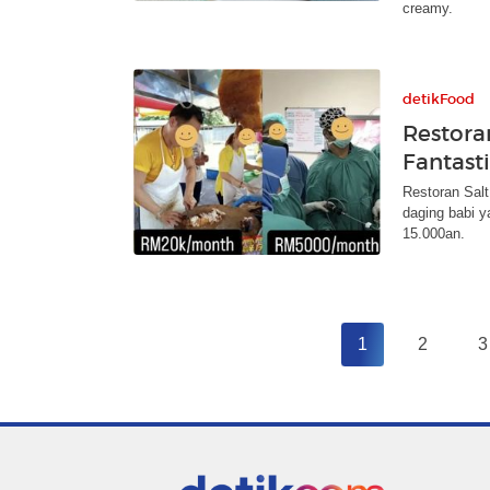
creamy.
detikFood
Restora
Fantast
Restoran Salt
daging babi 
15.000an.
1
2
3