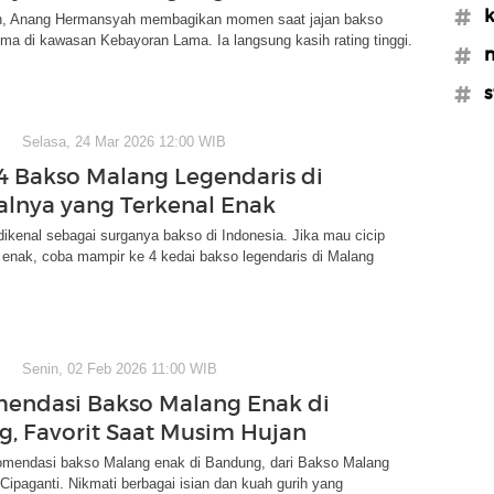
#k
an, Anang Hermansyah membagikan momen saat jajan bakso
ima di kawasan Kebayoran Lama. Ia langsung kasih rating tinggi.
#m
#s
Selasa, 24 Mar 2026 12:00 WIB
 4 Bakso Malang Legendaris di
alnya yang Terkenal Enak
ikenal sebagai surganya bakso di Indonesia. Jika mau cicip
 enak, coba mampir ke 4 kedai bakso legendaris di Malang
Senin, 02 Feb 2026 11:00 WIB
endasi Bakso Malang Enak di
, Favorit Saat Musim Hujan
mendasi bakso Malang enak di Bandung, dari Bakso Malang
 Cipaganti. Nikmati berbagai isian dan kuah gurih yang