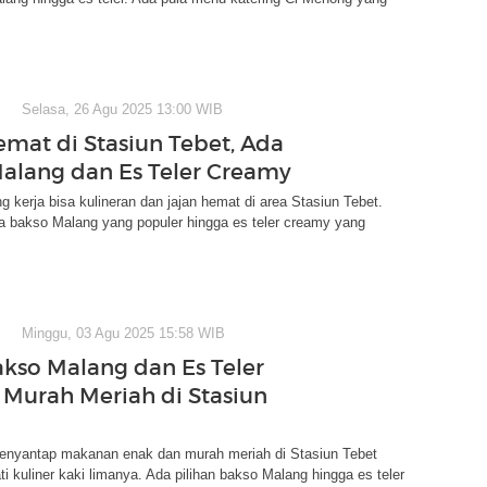
Selasa, 26 Agu 2025 13:00 WIB
emat di Stasiun Tebet, Ada
alang dan Es Teler Creamy
g kerja bisa kulineran dan jajan hemat di area Stasiun Tebet.
a bakso Malang yang populer hingga es teler creamy yang
Minggu, 03 Agu 2025 15:58 WIB
akso Malang dan Es Teler
Murah Meriah di Stasiun
menyantap makanan enak dan murah meriah di Stasiun Tebet
i kuliner kaki limanya. Ada pilihan bakso Malang hingga es teler