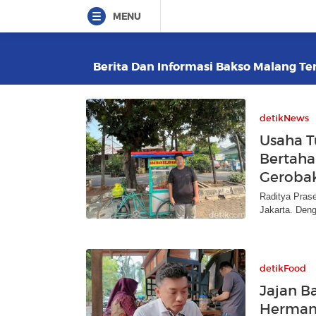
MENU
Berita Dan Informasi Bakso Malang Ter
detikNews
Usaha T
Bertaha
Geroba
Raditya Pras
Jakarta. Den
detikFood
Jajan B
Hermans