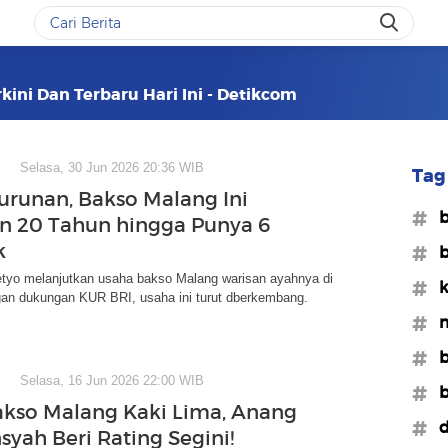
kini Dan Terbaru Hari Ini - Detikcom
Selasa, 30 Jun 2026 20:36 WIB
Tag 
urunan, Bakso Malang Ini
#b
n 20 Tahun hingga Punya 6
k
#b
etyo melanjutkan usaha bakso Malang warisan ayahnya di
#k
gan dukungan KUR BRI, usaha ini turut dberkembang.
#m
#b
Selasa, 16 Jun 2026 22:00 WIB
#b
akso Malang Kaki Lima, Anang
#d
yah Beri Rating Segini!