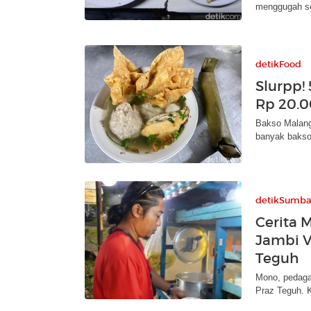
menggugah se
detikFood
Slurpp!
Rp 20.0
Bakso Malang
banyak bakso 
detikSumba
Cerita 
Jambi V
Teguh
Mono, pedaga
Praz Teguh. K