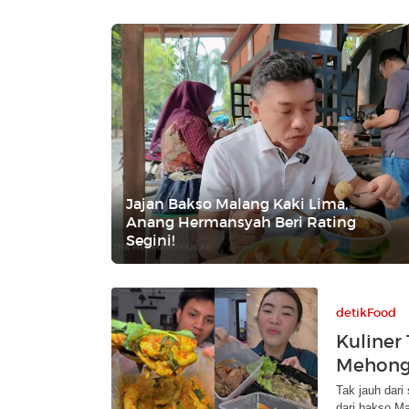
Jajan Bakso Malang Kaki Lima,
Anang Hermansyah Beri Rating
Segini!
detikFood
Kuliner
Mehong
Tak jauh dari
dari bakso Ma