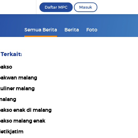
Daftar MPC
Masuk
Semua Berita
Berita
Foto
Terkait:
akso
akwan malang
uliner malang
alang
akso enak di malang
akso malang enak
etikjatim