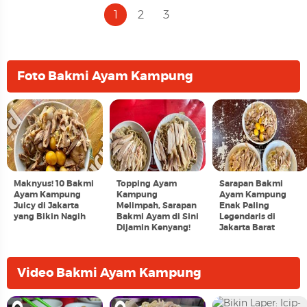
1
2
3
Foto Bakmi Ayam Kampung
Maknyus! 10 Bakmi
Topping Ayam
Sarapan Bakmi
Ayam Kampung
Kampung
Ayam Kampung
Juicy di Jakarta
Melimpah, Sarapan
Enak Paling
yang Bikin Nagih
Bakmi Ayam di Sini
Legendaris di
Dijamin Kenyang!
Jakarta Barat
Video Bakmi Ayam Kampung