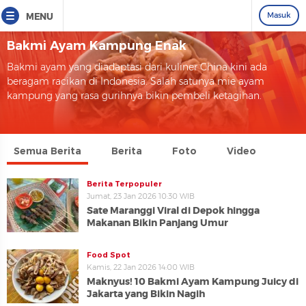
Masuk
MENU
Bakmi Ayam Kampung Enak
Bakmi ayam yang diadaptasi dari kuliner China kini ada
beragam racikan di Indonesia. Salah satunya mie ayam
kampung yang rasa gurihnya bikin pembeli ketagihan.
Semua Berita
Berita
Foto
Video
Berita Terpopuler
Jumat, 23 Jan 2026 10:30 WIB
Sate Maranggi Viral di Depok hingga
Makanan Bikin Panjang Umur
Food Spot
Kamis, 22 Jan 2026 14:00 WIB
Maknyus! 10 Bakmi Ayam Kampung Juicy di
Jakarta yang Bikin Nagih