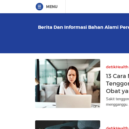
MENU
Berita Dan Informasi Bahan Alami Pere
detikHealth
13 Cara
Tenggor
Obat y
Sakit tenggor
mengganggu. S
detikHealth