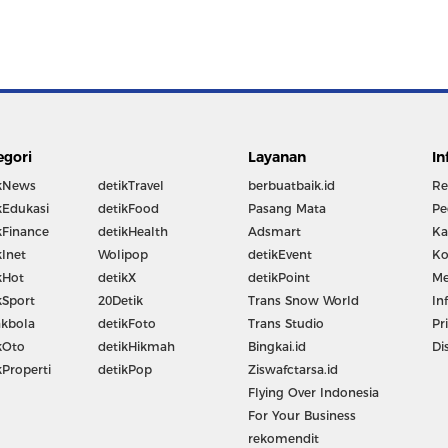
egori
Layanan
In
kNews
detikTravel
berbuatbaik.id
Re
kEdukasi
detikFood
Pasang Mata
Pe
kFinance
detikHealth
Adsmart
Ka
kInet
Wolipop
detikEvent
Ko
kHot
detikX
detikPoint
Me
kSport
20Detik
Trans Snow World
In
kbola
detikFoto
Trans Studio
Pr
kOto
detikHikmah
Bingkai.id
Di
kProperti
detikPop
Ziswafctarsa.id
Flying Over Indonesia
For Your Business
rekomendit