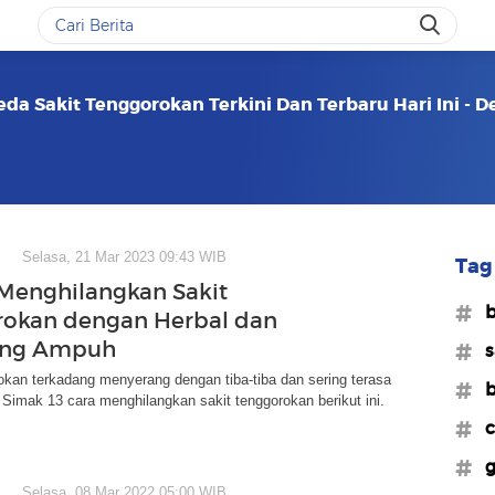
da Sakit Tenggorokan Terkini Dan Terbaru Hari Ini - 
Selasa, 21 Mar 2023 09:43 WIB
Tag 
 Menghilangkan Sakit
#b
okan dengan Herbal dan
ang Ampuh
#s
okan terkadang menyerang dengan tiba-tiba dan sering terasa
#b
imak 13 cara menghilangkan sakit tenggorokan berikut ini.
#c
#g
Selasa, 08 Mar 2022 05:00 WIB