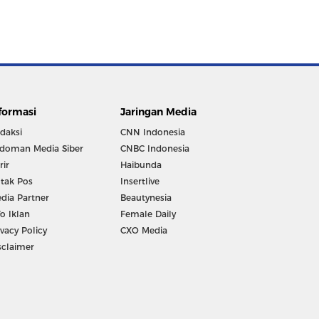
formasi
Jaringan Media
daksi
CNN Indonesia
doman Media Siber
CNBC Indonesia
rir
Haibunda
tak Pos
Insertlive
dia Partner
Beautynesia
fo Iklan
Female Daily
ivacy Policy
CXO Media
sclaimer