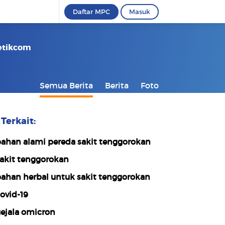
Daftar MPC
Masuk
Detikcom
Semua Berita
Berita
Foto
Terkait:
ahan alami pereda sakit tenggorokan
akit tenggorokan
ahan herbal untuk sakit tenggorokan
ovid-19
ejala omicron