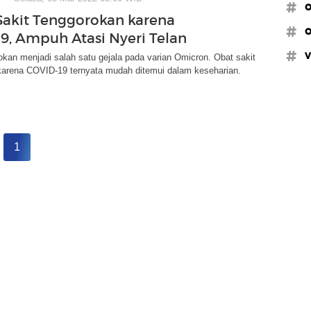
#o
Sakit Tenggorokan karena
#o
9, Ampuh Atasi Nyeri Telan
#v
okan menjadi salah satu gejala pada varian Omicron. Obat sakit
karena COVID-19 ternyata mudah ditemui dalam keseharian.
1