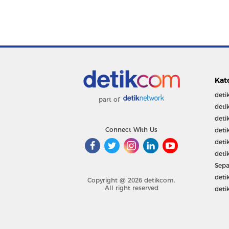
Kat
deti
part of
deti
deti
Connect With Us
deti
deti
deti
Sepa
deti
Copyright @ 2026 detikcom.
All right reserved
deti