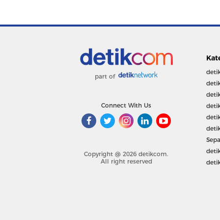
Kat
deti
part of
deti
deti
Connect With Us
deti
deti
deti
Sepa
deti
Copyright @ 2026 detikcom.
All right reserved
deti