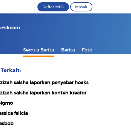
Daftar MPC
Masuk
 Detikcom
Semua Berita
Berita
Foto
Terkait:
zizah salsha laporkan penyebar hoaks
zizah salsha laporkan konten kreator
bigmo
essica felicia
esbob