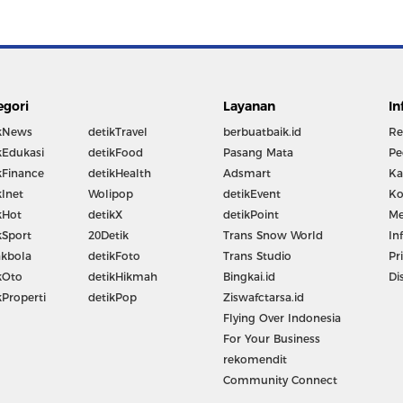
egori
Layanan
In
kNews
detikTravel
berbuatbaik.id
Re
kEdukasi
detikFood
Pasang Mata
Pe
kFinance
detikHealth
Adsmart
Ka
kInet
Wolipop
detikEvent
Ko
kHot
detikX
detikPoint
Me
kSport
20Detik
Trans Snow World
In
kbola
detikFoto
Trans Studio
Pr
kOto
detikHikmah
Bingkai.id
Di
kProperti
detikPop
Ziswafctarsa.id
Flying Over Indonesia
For Your Business
rekomendit
Community Connect