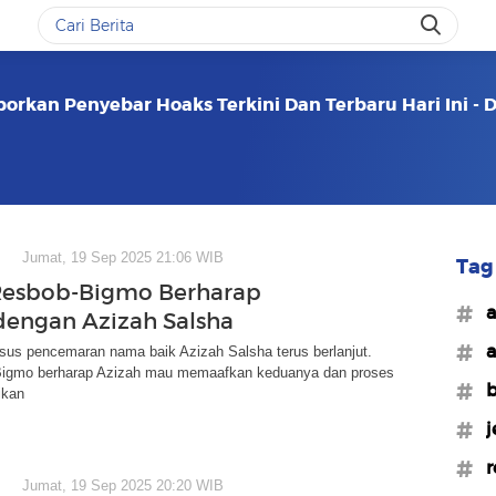
porkan Penyebar Hoaks Terkini Dan Terbaru Hari Ini -
Jumat, 19 Sep 2025 21:06 WIB
Tag 
Resbob-Bigmo Berharap
#a
engan Azizah Salsha
#a
sus pencemaran nama baik Azizah Salsha terus berlanjut.
igmo berharap Azizah mau memaafkan keduanya dan proses
#
ikan
#j
#r
Jumat, 19 Sep 2025 20:20 WIB