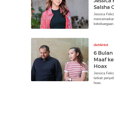
Jessica
Salsha 
Jessica Feli
mencemarkan 
kekeluargaan
detikHot
6 Bulan 
Maaf ke
Hoax
Jessica Felic
terkait penye
hoax.