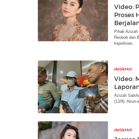
Video: 
Proses
Berjala
Pihak Azizah
Resbob dan Bi
kepolisian.
detikHot
Video: 
Lapora
Azizah Salsha
(12/8). Akun-
detikHot