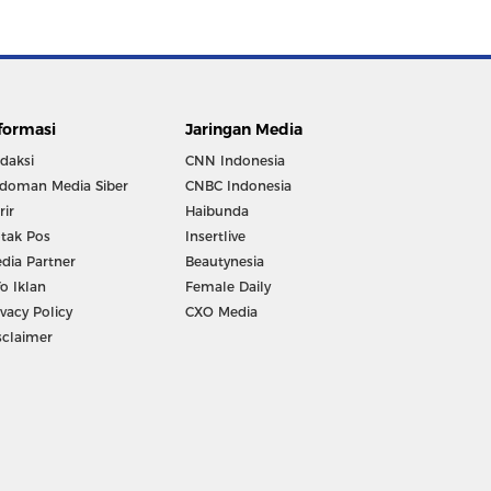
formasi
Jaringan Media
daksi
CNN Indonesia
doman Media Siber
CNBC Indonesia
rir
Haibunda
tak Pos
Insertlive
dia Partner
Beautynesia
fo Iklan
Female Daily
ivacy Policy
CXO Media
sclaimer