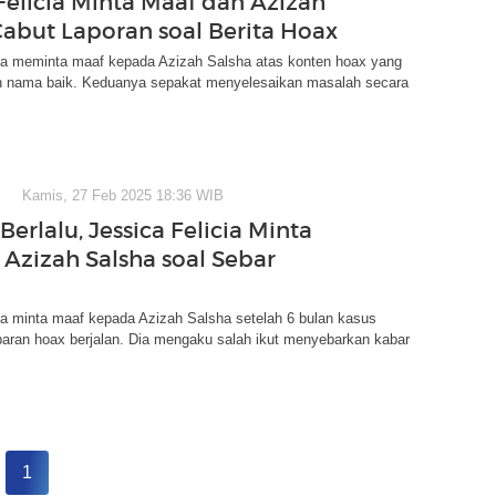
 Felicia Minta Maaf dan Azizah
Cabut Laporan soal Berita Hoax
cia meminta maaf kepada Azizah Salsha atas konten hoax yang
nama baik. Keduanya sepakat menyelesaikan masalah secara
.
Kamis, 27 Feb 2025 18:36 WIB
Berlalu, Jessica Felicia Minta
 Azizah Salsha soal Sebar
ia minta maaf kepada Azizah Salsha setelah 6 bulan kasus
baran hoax berjalan. Dia mengaku salah ikut menyebarkan kabar
1