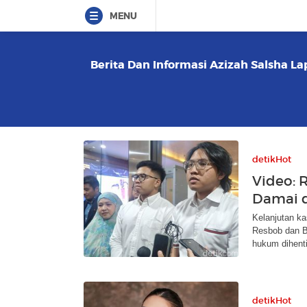
MENU
Berita Dan Informasi Azizah Salsha La
detikHot
Video: 
Damai d
Kelanjutan ka
Resbob dan B
hukum dihent
detikHot