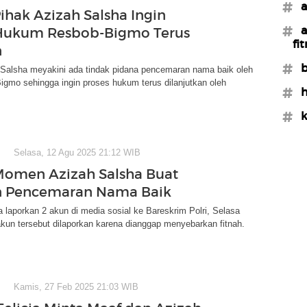
#a
Pihak Azizah Salsha Ingin
#a
 Hukum Resbob-Bigmo Terus
fi
n
#b
 Salsha meyakini ada tindak pidana pencemaran nama baik oleh
gmo sehingga ingin proses hukum terus dilanjutkan oleh
#h
#k
Selasa, 12 Agu 2025 21:12 WIB
Momen Azizah Salsha Buat
n Pencemaran Nama Baik
 laporkan 2 akun di media sosial ke Bareskrim Polri, Selasa
akun tersebut dilaporkan karena dianggap menyebarkan fitnah.
Kamis, 27 Feb 2025 21:03 WIB