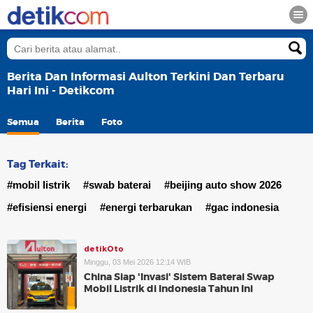
Berita Dan Informasi Aulton Terkini Dan Terbaru
Hari Ini - Detikcom
Semua
Berita
Foto
Tag Terkait:
#mobil listrik
#swab baterai
#beijing auto show 2026
#efisiensi energi
#energi terbarukan
#gac indonesia
detikOto
Minggu, 03 Mei 2026 12:14 WIB
China Siap 'Invasi' Sistem Baterai Swap
Mobil Listrik di Indonesia Tahun Ini