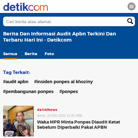
Berita Dan Informasi Audit Apbn Terkini Dan
Terbaru Hari Ini - Detikcom
Semua
Berita
Foto
Tag Terkait:
#audit apbn
#insiden ponpes al khoziny
#pembangunan ponpes
#ponpes
detikNews
Senin, 13 Okt 2025 12:41 WIB
Waka MPR Minta Ponpes Diaudit Ketat
Sebelum Diperbaiki Pakai APBN