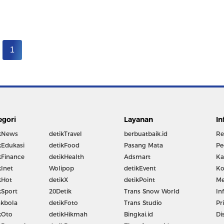
1
egori
Layanan
In
kNews
detikTravel
berbuatbaik.id
Re
kEdukasi
detikFood
Pasang Mata
Pe
kFinance
detikHealth
Adsmart
Ka
kInet
Wolipop
detikEvent
Ko
kHot
detikX
detikPoint
Me
kSport
20Detik
Trans Snow World
In
kbola
detikFoto
Trans Studio
Pr
kOto
detikHikmah
Bingkai.id
Di