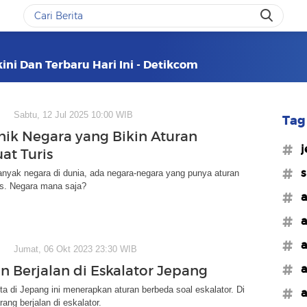
ini Dan Terbaru Hari Ini - Detikcom
Sabtu, 12 Jul 2025 10:00 WIB
Tag 
nik Negara yang Bikin Aturan
#j
at Turis
#s
anyak negara di dunia, ada negara-negara yang punya aturan
is. Negara mana saja?
#a
#a
#a
Jumat, 06 Okt 2023 23:30 WIB
#a
n Berjalan di Eskalator Jepang
ta di Jepang ini menerapkan aturan berbeda soal eskalator. Di
#a
arang berjalan di eskalator.