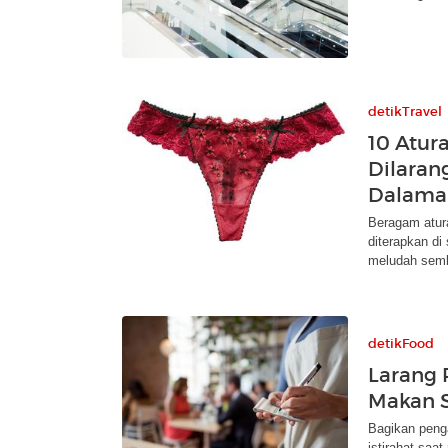
detikTravel
10 Atur
Dilarang
Dalama
Beragam atur
diterapkan di
meludah sem
detikFood
Larang P
Makan S
Bagikan penga
istirahat saa