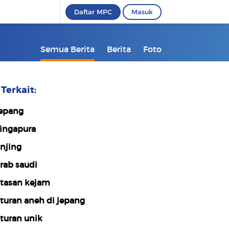
Daftar MPC
Masuk
Semua Berita
Berita
Foto
Terkait:
epang
ingapura
njing
rab saudi
tasan kejam
turan aneh di jepang
turan unik