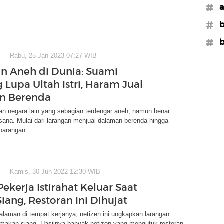
#a
#b
#b
Rabu, 25 Jan 2023 07:27 WIB
an Aneh di Dunia: Suami
 Lupa Ultah Istri, Haram Jual
n Berenda
an negara lain yang sebagian terdengar aneh, namun benar
 sana. Mulai dari larangan menjual dalaman berenda hingga
barangan.
Kamis, 30 Jun 2022 12:30 WIB
ekerja Istirahat Keluar Saat
iang, Restoran Ini Dihujat
laman di tempat kerjanya, netizen ini ungkapkan larangan
t makan siang. Hasilnya banyak netizen yang mengutuk restoran