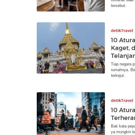
tersebut.
detikTravel
10 Atur
Kaget, 
Telanja
Tiap negara p
rumahnya. Ber
terkejut.
detikTravel
10 Atur
Terhera
Bak kata pepat
ya mungkin b