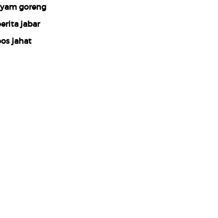
yam goreng
erita jabar
os jahat