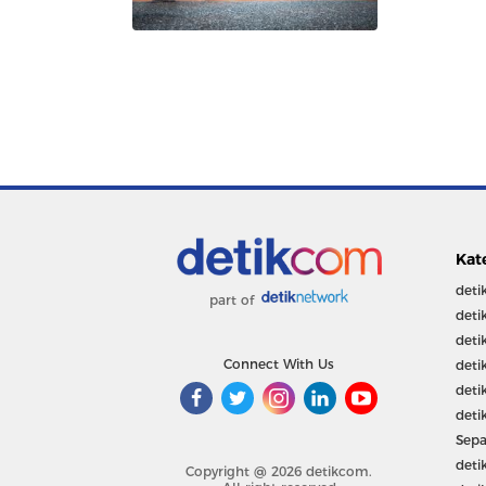
Kat
deti
part of
deti
deti
Connect With Us
deti
deti
deti
Sepa
deti
Copyright @ 2026 detikcom.