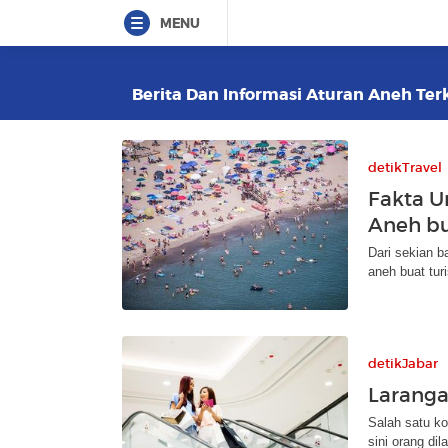
MENU
Berita Dan Informasi Aturan Aneh Terk
detikTravel
Fakta U
Aneh bu
Dari sekian b
aneh buat tur
detikJabar
Laranga
Salah satu ko
sini orang dil