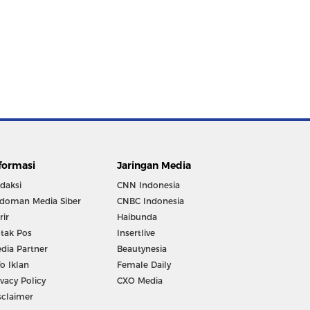
formasi
Jaringan Media
daksi
CNN Indonesia
doman Media Siber
CNBC Indonesia
rir
Haibunda
tak Pos
Insertlive
dia Partner
Beautynesia
fo Iklan
Female Daily
ivacy Policy
CXO Media
sclaimer