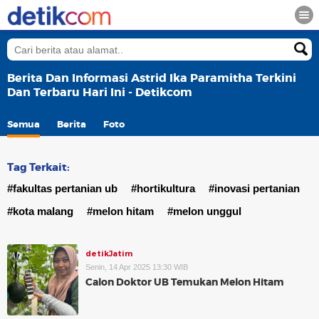
Berita Dan Informasi Astrid Ika Paramitha Terkini
Dan Terbaru Hari Ini - Detikcom
Semua
Berita
Foto
Tag Terkait:
#fakultas pertanian ub
#hortikultura
#inovasi pertanian
#kota malang
#melon hitam
#melon unggul
detikJatim
Senin, 14 Apr 2025 13:30 WIB
Calon Doktor UB Temukan Melon Hitam