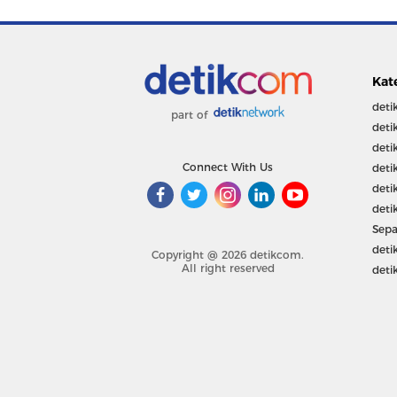
Kat
deti
part of
deti
deti
Connect With Us
deti
deti
deti
Sepa
deti
Copyright @ 2026 detikcom.
All right reserved
deti