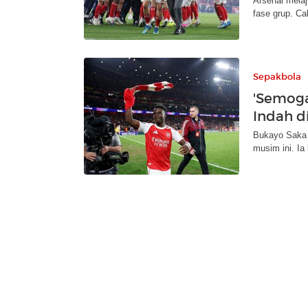
Arsenal melaj
fase grup. Cal
Sepakbola
'Semoga
Indah d
Bukayo Saka 
musim ini. Ia