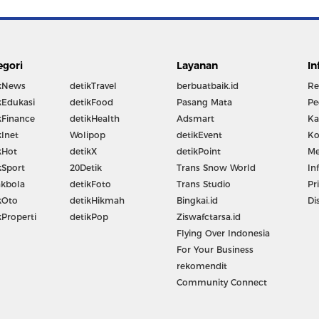
egori
Layanan
In
kNews
detikTravel
berbuatbaik.id
Re
kEdukasi
detikFood
Pasang Mata
Pe
kFinance
detikHealth
Adsmart
Ka
kInet
Wolipop
detikEvent
Ko
kHot
detikX
detikPoint
Me
kSport
20Detik
Trans Snow World
In
kbola
detikFoto
Trans Studio
Pr
kOto
detikHikmah
Bingkai.id
Di
kProperti
detikPop
Ziswafctarsa.id
Flying Over Indonesia
For Your Business
rekomendit
Community Connect