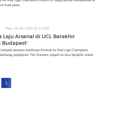
u ke final Liga Champions musim ini tanpa pernah terkalahkan di
on kuat juara.
Rabu, 06 Mei 2026 06:40 WIB
 Laju Arsenal di UCL Berakhir
i Budapest'
menjadi penentu kelolosan Arsenal ke final Liga Champions
 berharap perjalanan The Gunners sejauh ini bisa berakhir manis.
1