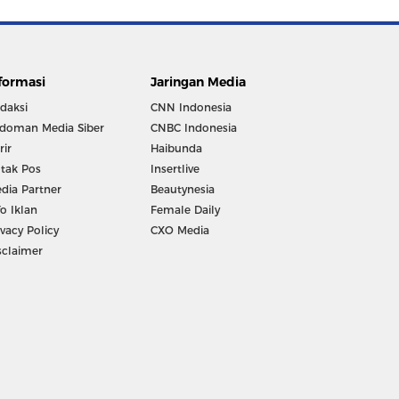
formasi
Jaringan Media
daksi
CNN Indonesia
doman Media Siber
CNBC Indonesia
rir
Haibunda
tak Pos
Insertlive
dia Partner
Beautynesia
fo Iklan
Female Daily
ivacy Policy
CXO Media
sclaimer