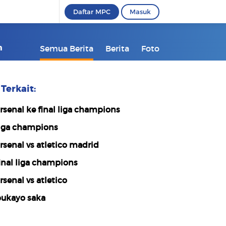
Daftar MPC
Masuk
m
Semua Berita
Berita
Foto
Terkait:
rsenal ke final liga champions
iga champions
rsenal vs atletico madrid
inal liga champions
rsenal vs atletico
ukayo saka