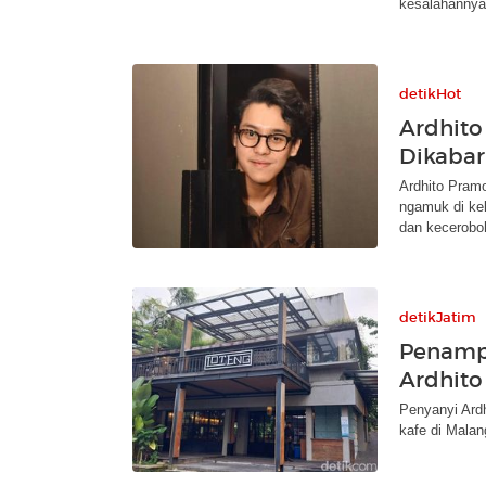
kesalahannya
detikHot
Ardhito
Dikaba
Ardhito Pram
ngamuk di ke
dan kecerobo
detikJatim
Penamp
Ardhit
Penyanyi Ardh
kafe di Malan