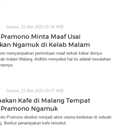
.
Selasa, 21 Mar 2023 20:36 WIB
 Pramono Minta Maaf Usai
rkan Ngamuk di Kelab Malam
ono menyampaikan permintaan maaf terkait kabar dirinya
lab malam Malang. Ardhito menyebut hal itu adalah kesalahan
hannya.
Selasa, 21 Mar 2023 18:37 WIB
akan Kafe di Malang Tempat
o Pramono Ngamuk
ito Pramono disebut menjadi aktor utama keributan di sebuah
g. Berikut penampakan kafe tersebut.