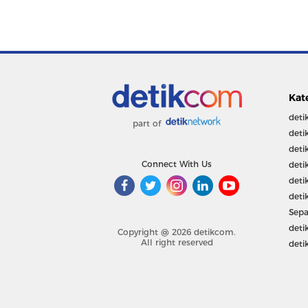
Kat
deti
part of
deti
deti
Connect With Us
deti
deti
deti
Sepa
deti
Copyright @ 2026 detikcom.
All right reserved
deti