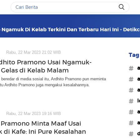
 Ngamuk Di Kelab Terkini Dan Terbaru Hari Ini - Deti
Rabu, 22 Mar 2023 21:02 WIB
Tag 
rdhito Pramono Usai Ngamuk-
#a
Gelas di Kelab Malam
#a
 beredar di media sosial itu, Ardhito Pramono pun meminta
itu Ardhito Pramono juga mengakui kesalahannya.
#a
#l
#a
Rabu, 22 Mar 2023 19:16 WIB
#a
 Pramono Minta Maaf Usai
di Kafe: Ini Pure Kesalahan
#d