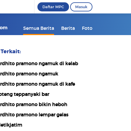
Daftar MPC
Masuk
kcom
Semua Berita
Berita
Foto
Terkait:
rdhito pramono ngamuk di kelab
rdhito pramono ngamuk
rdhito pramono ngamuk di kafe
oteng teppanyaki bar
rdhito pramono bikin heboh
rdhito pramono lempar gelas
etikjatim