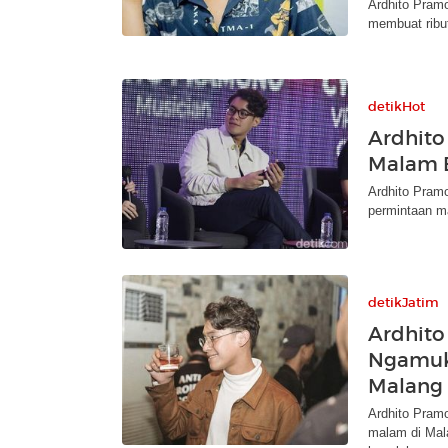
Ardhito Pramo
membuat ribu
detikHot
Ardhit
Malam B
Ardhito Pramo
permintaan m
detikJatim
Ardhito
Ngamuk 
Malang
Ardhito Pram
malam di Mal