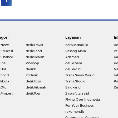
1
egori
Layanan
In
kNews
detikTravel
berbuatbaik.id
Re
kEdukasi
detikFood
Pasang Mata
Pe
kFinance
detikHealth
Adsmart
Ka
kInet
Wolipop
detikEvent
Ko
kHot
detikX
detikPoint
Me
kSport
20Detik
Trans Snow World
In
kbola
detikFoto
Trans Studio
Pr
kOto
detikHikmah
Bingkai.id
Di
kProperti
detikPop
Ziswafctarsa.id
Flying Over Indonesia
For Your Business
rekomendit
Community Connect