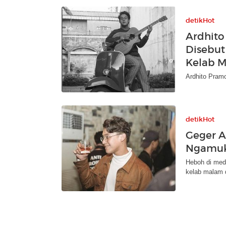
detikHot
Ardhito
Disebut
Kelab 
Ardhito Pramo
detikHot
Geger A
Ngamuk
Heboh di med
kelab malam 