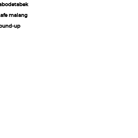
abodetabek
afe malang
ound-up