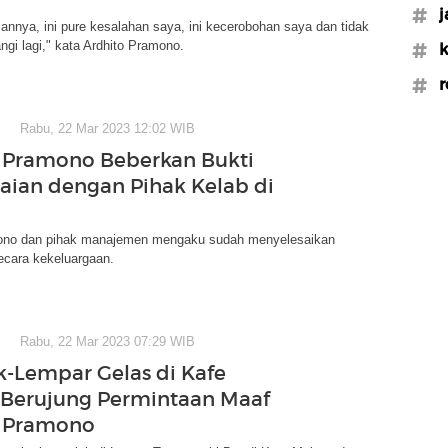
#j
annya, ini pure kesalahan saya, ini kecerobohan saya dan tidak
ngi lagi," kata Ardhito Pramono.
#k
#r
Rabu, 22 Mar 2023 12:02 WIB
 Pramono Beberkan Bukti
ian dengan Pihak Kelab di
ono dan pihak manajemen mengaku sudah menyelesaikan
ecara kekeluargaan.
Rabu, 22 Mar 2023 07:29 WIB
Lempar Gelas di Kafe
Berujung Permintaan Maaf
o Pramono