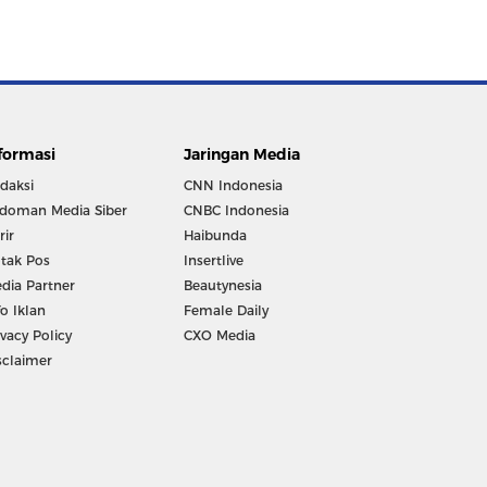
formasi
Jaringan Media
daksi
CNN Indonesia
doman Media Siber
CNBC Indonesia
rir
Haibunda
tak Pos
Insertlive
dia Partner
Beautynesia
fo Iklan
Female Daily
ivacy Policy
CXO Media
sclaimer