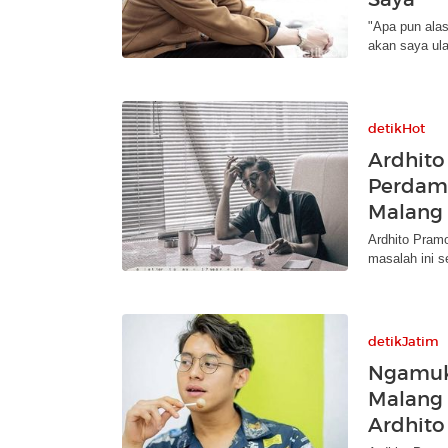
"Apa pun alas
akan saya ula
detikHot
Ardhito
Perdama
Malang
Ardhito Pram
masalah ini s
detikJatim
Ngamuk-
Malang 
Ardhit