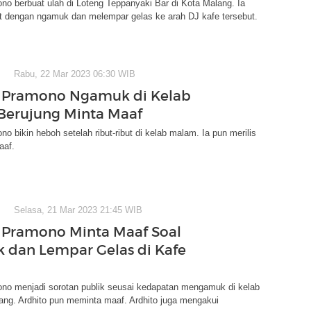
no berbuat ulah di Loteng Teppanyaki Bar di Kota Malang. Ia
t dengan ngamuk dan melempar gelas ke arah DJ kafe tersebut.
Rabu, 22 Mar 2023 06:30 WIB
o Pramono Ngamuk di Kelab
erujung Minta Maaf
no bikin heboh setelah ribut-ribut di kelab malam. Ia pun merilis
aaf.
Selasa, 21 Mar 2023 21:45 WIB
 Pramono Minta Maaf Soal
dan Lempar Gelas di Kafe
ono menjadi sorotan publik seusai kedapatan mengamuk di kelab
ang. Ardhito pun meminta maaf. Ardhito juga mengakui