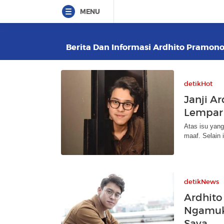
MENU
Berita Dan Informasi Ardhito Pramono
detikHot
Janji A
Lempar 
Atas isu yang
maaf. Selain 
detikNews
Ardhito
Ngamuk 
Saya