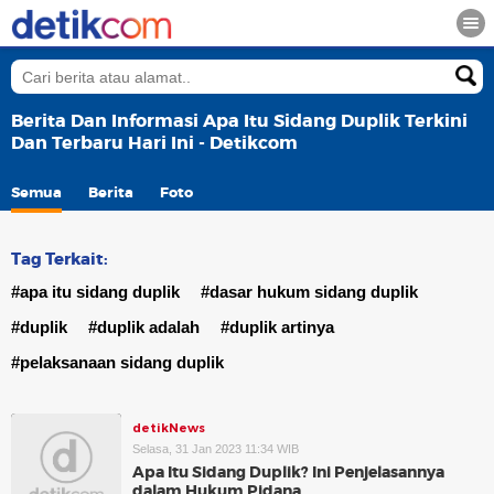
Berita Dan Informasi Apa Itu Sidang Duplik Terkini
Dan Terbaru Hari Ini - Detikcom
Semua
Berita
Foto
Tag Terkait:
#apa itu sidang duplik
#dasar hukum sidang duplik
#duplik
#duplik adalah
#duplik artinya
#pelaksanaan sidang duplik
detikNews
Selasa, 31 Jan 2023 11:34 WIB
Apa Itu Sidang Duplik? Ini Penjelasannya
dalam Hukum Pidana