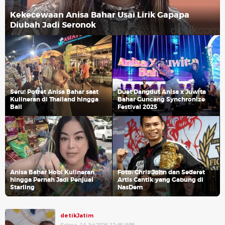
Kekecewaan Anisa Bahar Usai Lirik Gapapa
Diubah Jadi Seronok
Seru! Potret Anisa Bahar saat
Duet Dangdut Anisa x Juwita
Kulineran di Thailand hingga
Bahar Guncang Synchronize
Bali
Festival 2025
Anisa Bahar Hobi Kulineran
Foto: Chris John dan Sederet
hingga Pernah Jadi Penjual
Artis Cantik yang Gabung di
Starling
NasDem
detikJatim