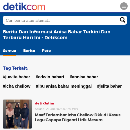
Berita Dan Informasi Anisa Bahar Terkini Dan
Terbaru Hari Ini - Detikcom
Semua
Berita
Foto
Tag Terkait:
#juwita bahar
#edwin bahari
#annisa bahar
#icha chellow
#ibu anisa bahar meninggal
#jelita bahar
detikJatim
Selasa, 21 Jul 2026 07:30 WIB
Maaf Terlambat Icha Chellow Dkk di Kasus
Lagu Gapapa Diganti Lirik Mesum