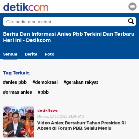
Berita Dan Informasi Anies Pbb Terkini Dan Terbaru
Hari Ini - Detikcom
Semua
Berita
Foto
Tag Terkait:
#anies pbb
#demokrasi
#gerakan rakyat
#ormas anies
#pbb
detikNews
Minggu, 13 Jul 2025 14:09 WIB
Video Anies: Bertahun-Tahun Presiden RI
Absen di Forum PBB, Selalu Menlu