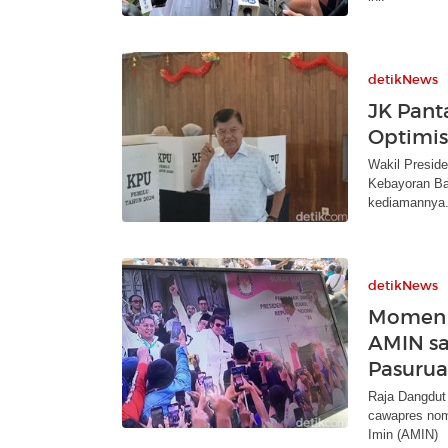
detikNews
JK Pant
Optimis
Wakil Preside
Kebayoran Ba
kediamannya
detikNews
Momen 
AMIN sa
Pasuru
Raja Dangdut
cawapres nom
Imin (AMIN)