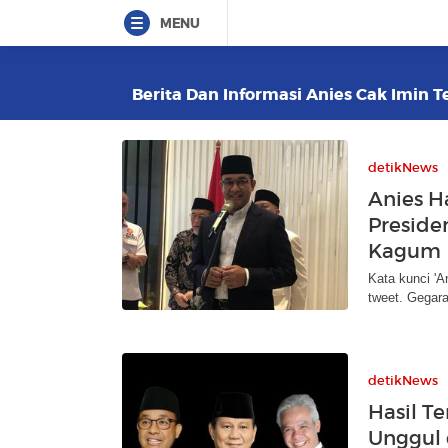
MENU
Berita Dan Informasi Anies Cak Imin Te
detikNews
Anies H
Preside
Kagum
Kata kunci 'A
tweet. Gegara
detikNews
Hasil Te
Unggul d