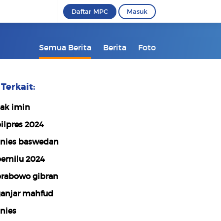
Daftar MPC
Masuk
Semua Berita
Berita
Foto
Terkait:
ak imin
ilpres 2024
nies baswedan
emilu 2024
rabowo gibran
anjar mahfud
nies