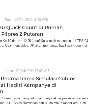
Rabu, 14 Feb 2024 11:06 WIB
au Quick Count di Rumah,
 Pilpres 2 Putaran
n Ke-10 dan Ke-12 RI Jusuf Kalla telah mencoblos di TPS 03,
ru. Usai mencoblos, JK akan memantau hasil quick count di
.
Jumat, 09 Feb 2024 17:05 WIB
Rhoma Irama Simulasi Coblos
at Hadiri Kampanye di
an
 Rhoma Irama menghadiri kampanye akbar pasangan capres-
or urut 1 Anies Baswedan dan Muhaimin Iskandar atau Cak