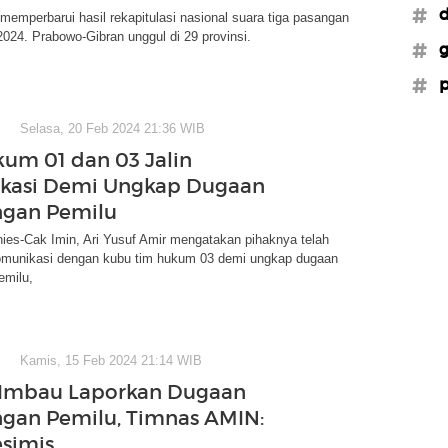
#d
emperbarui hasil rekapitulasi nasional suara tiga pasangan
2024. Prabowo-Gibran unggul di 29 provinsi.
#g
#p
Selasa, 20 Feb 2024 21:36 WIB
um 01 dan 03 Jalin
kasi Demi Ungkap Dugaan
ngan Pemilu
ies-Cak Imin, Ari Yusuf Amir mengatakan pihaknya telah
munikasi dengan kubu tim hukum 03 demi ungkap dugaan
emilu,
Kamis, 15 Feb 2024 21:14 WIB
 Imbau Laporkan Dugaan
gan Pemilu, Timnas AMIN:
simis