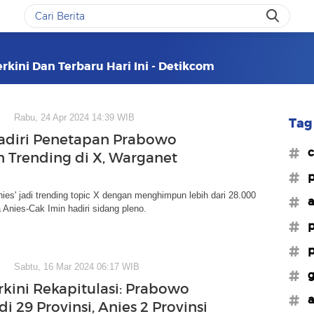
rkini Dan Terbaru Hari Ini - Detikcom
Rabu, 24 Apr 2024 14:39 WIB
Tag 
adiri Penetapan Prabowo
#c
n Trending di X, Warganet
#p
nies' jadi trending topic X dengan menghimpun lebih dari 28.000
#a
 Anies-Cak Imin hadiri sidang pleno.
#p
#p
Sabtu, 16 Mar 2024 06:17 WIB
#g
rkini Rekapitulasi: Prabowo
#a
i 29 Provinsi, Anies 2 Provinsi