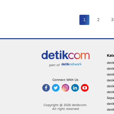
1
2
3
Kat
deti
part of
deti
deti
Connect With Us
deti
deti
deti
Sepa
deti
Copyright @ 2026 detikcom.
All right reserved
deti