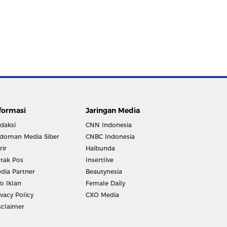
formasi
Jaringan Media
daksi
CNN Indonesia
doman Media Siber
CNBC Indonesia
rir
Haibunda
tak Pos
Insertlive
dia Partner
Beautynesia
fo Iklan
Female Daily
ivacy Policy
CXO Media
sclaimer