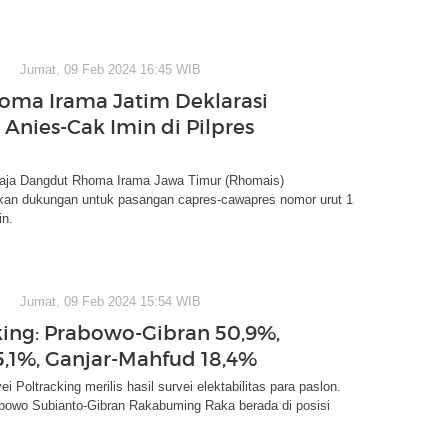
Jumat, 09 Feb 2024 16:45 WIB
oma Irama Jatim Deklarasi
Anies-Cak Imin di Pilpres
ja Dangdut Rhoma Irama Jawa Timur (Rhomais)
kan dukungan untuk pasangan capres-cawapres nomor urut 1
in.
Jumat, 09 Feb 2024 15:54 WIB
king: Prabowo-Gibran 50,9%,
,1%, Ganjar-Mahfud 18,4%
 Poltracking merilis hasil survei elektabilitas para paslon.
abowo Subianto-Gibran Rakabuming Raka berada di posisi