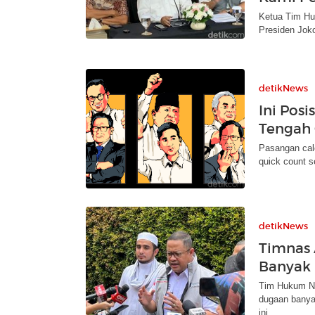
Ketua Tim Hu
Presiden Joko
detikNews
Ini Posi
Tengah 
Pasangan calo
quick count s
detikNews
Timnas
Banyak
Tim Hukum N
dugaan banya
ini.