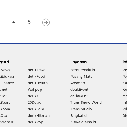
4
5
egori
Layanan
In
kNews
detikTravel
berbuatbaik.id
Re
kEdukasi
detikFood
Pasang Mata
Pe
kFinance
detikHealth
Adsmart
Ka
kInet
Wolipop
detikEvent
Ko
kHot
detikX
detikPoint
Me
kSport
20Detik
Trans Snow World
In
kbola
detikFoto
Trans Studio
Pr
kOto
detikHikmah
Bingkai.id
Di
kProperti
detikPop
Ziswafctarsa.id