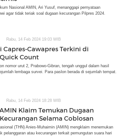
kum Nasional AMIN, Ari Yusuf, menanggapi pernyataan
wi agar tidak teriak soal dugaan kecurangan Pilpres 2024.
Rabu, 14 Feb 2024 19:03 WIB
si Capres-Cawapres Terkini di
Quick Count
n nomor urut 2, Prabowo-Gibran, tengah unggul dalam hasil
ejumlah lembaga survei. Para paslon berada di sejumlah tempat.
Rabu, 14 Feb 2024 18:28 WIB
 AMIN Klaim Temukan Dugaan
 Kecurangan Selama Coblosan
asional (THN) Anies-Muhaimin (AMIN) mengklaim menemukan
k pelanggaran atau kecurangan terkait pemungutan suara hari