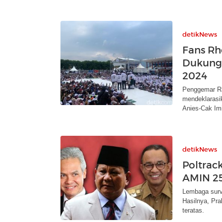
detikNews
Fans Rh
Dukung 
2024
Penggemar Ra
mendeklarasi
Anies-Cak Im
detikNews
Poltrac
AMIN 25
Lembaga survei
Hasilnya, Pr
teratas.