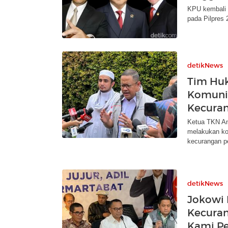
KPU kembali m
pada Pilpres 
detikNews
Tim Huk
Komuni
Kecura
Ketua TKN An
melakukan ko
kecurangan p
detikNews
Jokowi
Kecuran
Kami Pe