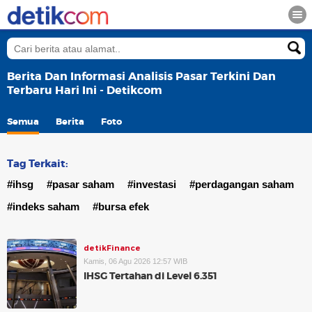
Berita Dan Informasi Analisis Pasar Terkini Dan
Terbaru Hari Ini - Detikcom
Semua
Berita
Foto
Tag Terkait:
#ihsg
#pasar saham
#investasi
#perdagangan saham
#indeks saham
#bursa efek
detikFinance
Kamis, 06 Agu 2026 12:57 WIB
IHSG Tertahan di Level 6.351