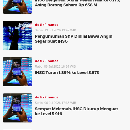
IHSG Bergairah! Akhir Pekan Naik ke 6.175,
Asing Borong Saham Rp 638 M
detikFinance
Senin, 13 Jul 2026 19:42 WIB
Pengumuman S&P Dinilai Bawa Angin
Segar buat IHSG
detikFinance
Rabu, 08 Jul 2026 16:34 WIB
IHSG Turun 1,89% ke Level 5.873
detikFinance
Senin, 06 Jul 2026 17:33 WIB
Sempat Melemah, IHSG Ditutup Menguat
ke Level 5.916