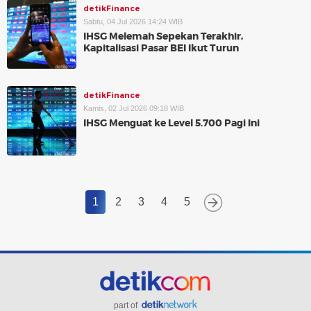
detikFinance
Sabtu, 04 Jul 2026 14:24 WIB
IHSG Melemah Sepekan Terakhir,
Kapitalisasi Pasar BEI Ikut Turun
detikFinance
Kamis, 02 Jul 2026 09:18 WIB
IHSG Menguat ke Level 5.700 Pagi Ini
1
2
3
4
5
part of