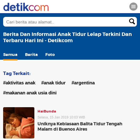
Berita Dan Informasi Anak Tidur Lelap Terkini Dan
Terbaru Hari Ini - Detikcom
Semua
Berita
Foto
Tag Terkait:
#aktivitas anak
#anak tidur
#argentina
#makanan anak usia dini
HaiBunda
Selasa, 15 Jan 2019 10:03 WIB
Uniknya Kebiasaan Balita Tidur Tengah
Malam di Buenos Aires