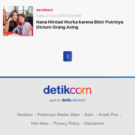
detikHot
Sabtu, 21 Des 2019 15:00 WIB
Nana Mirdad Murka karena Bibir Putrinya
Dicium Orang Asing
1
part of
Redaksi
Pedoman Media Siber
Karir
Kotak Pos
Info Iklan
Privacy Policy
Disclaimer