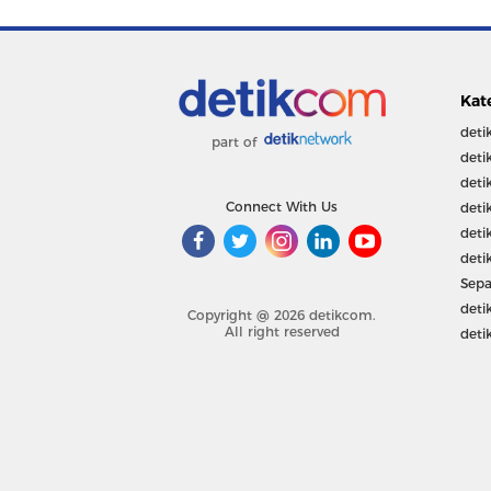
Kat
deti
part of
deti
deti
Connect With Us
deti
deti
deti
Sepa
deti
Copyright @ 2026 detikcom.
All right reserved
deti