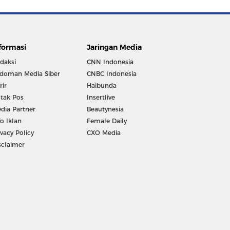
formasi
Jaringan Media
daksi
CNN Indonesia
doman Media Siber
CNBC Indonesia
rir
Haibunda
tak Pos
Insertlive
dia Partner
Beautynesia
fo Iklan
Female Daily
ivacy Policy
CXO Media
sclaimer