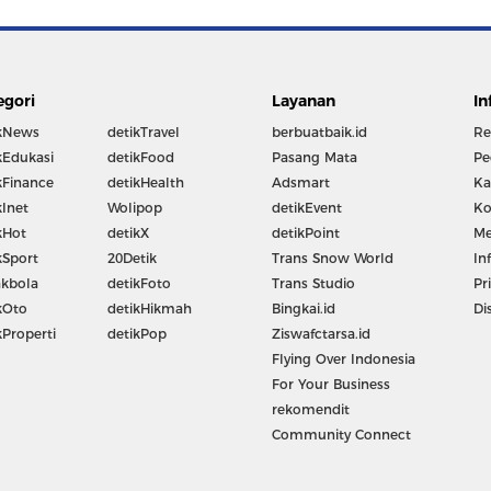
egori
Layanan
In
kNews
detikTravel
berbuatbaik.id
Re
kEdukasi
detikFood
Pasang Mata
Pe
kFinance
detikHealth
Adsmart
Ka
kInet
Wolipop
detikEvent
Ko
kHot
detikX
detikPoint
Me
kSport
20Detik
Trans Snow World
In
kbola
detikFoto
Trans Studio
Pr
kOto
detikHikmah
Bingkai.id
Di
kProperti
detikPop
Ziswafctarsa.id
Flying Over Indonesia
For Your Business
rekomendit
Community Connect