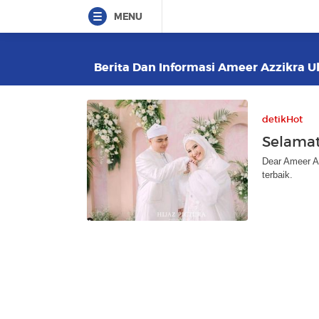
MENU
Berita Dan Informasi Ameer Azzikra Ul
detikHot
Selamat
Dear Ameer A
terbaik.