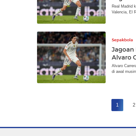
Real Madrid 
Valencia, El 
Sepakbola
Jagoan 
Alvaro 
Alvaro Carrer
di awal musim
1
2