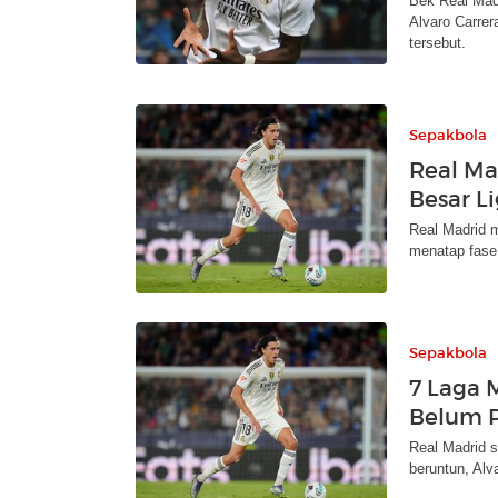
Bek Real Mad
Alvaro Carrer
tersebut.
Sepakbola
Real Ma
Besar L
Real Madrid m
menatap fase
Sepakbola
7 Laga 
Belum P
Real Madrid 
beruntun, Al