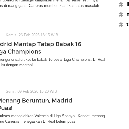
rid Antonio Ruediger dilaporkan menampar rekan setimnya
#l
as di ruang ganti. Carreras memberi klarifikasi atas masalah
#m
#t
Kamis, 26 Feb 2026 18:15 WIB
drid Mantap Tatap Babak 16
iga Champions
engunci satu tiket ke babak 16 besar Liga Champions. El Real
 itu dengan mantap!
Senin, 09 Feb 2026 15:20 WIB
Menang Beruntun, Madrid
uas!
sukses mengalahkan Valencia di Liga Spanyol. Kendati menang
varo Carreras menegaskan El Real belum puas.