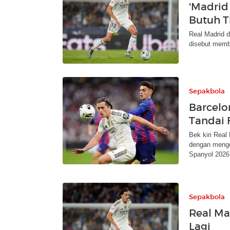
'Madrid
Butuh Ti
Real Madrid d
disebut memb
Sepakbola
Barcelo
Tandai 
Bek kiri Real
dengan menges
Spanyol 2026
Sepakbola
Real Ma
Lagi