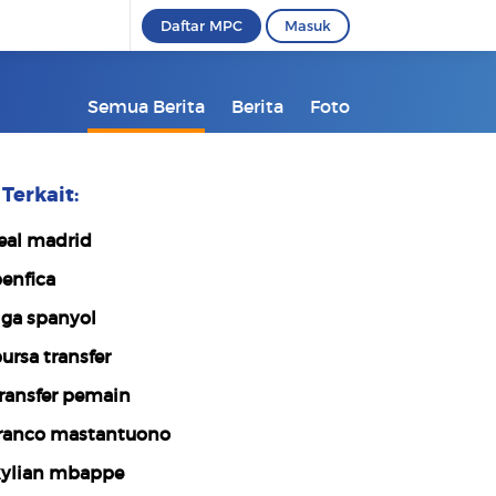
Daftar MPC
Masuk
Semua Berita
Berita
Foto
Terkait:
eal madrid
enfica
iga spanyol
ursa transfer
ransfer pemain
ranco mastantuono
ylian mbappe