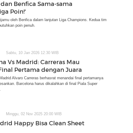
 dan Benfica Sama-sama
ga Poin!'
ijamu oleh Benfica dalam lanjutan Liga Champions. Kedua tim
utuhkan poin penuh.
Sabtu, 10 Jan 2026 12:30 WIB
na Vs Madrid: Carreras Mau
Final Pertama dengan Juara
 Madrid Alvaro Carreras berhasrat menandai final pertamanya
ankan. Barcelona harus dikalahkan di final Piala Super
.
Minggu, 02 Nov 2025 20:00 WIB
drid Happy Bisa Clean Sheet