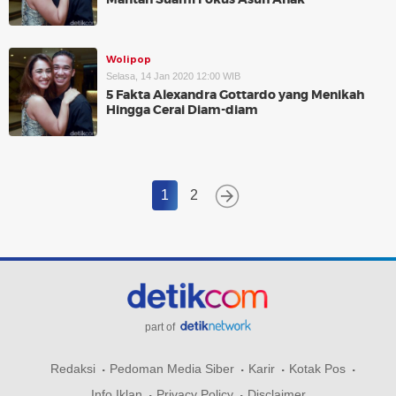
Wolipop
Selasa, 14 Jan 2020 12:00 WIB
5 Fakta Alexandra Gottardo yang Menikah
Hingga Cerai Diam-diam
1
2
part of
Redaksi
Pedoman Media Siber
Karir
Kotak Pos
Info Iklan
Privacy Policy
Disclaimer