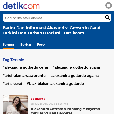
Berita Dan Informasi Alexandra Gottardo Cerai
Terkini Dan Terbaru Hari Ini - Detikcom
Semua
Berita
Foto
Tag Terkait:
#alexandra gottardo cerai
#alexandra gottardo suami
#arief utama waworuntu
#alexandra gottardo agama
#artis cerai
#blak-blakan alexandra gottardo
detikHot
Jumat, 18 Agu 2023 14:26 WIB
Alexandra Gottardo Pantang Menyerah
Cari Uang Usai Bercerai