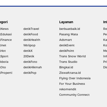
egori
Layanan
In
kNews
detikTravel
berbuatbaik.id
Re
kEdukasi
detikFood
Pasang Mata
Pe
kFinance
detikHealth
Adsmart
Ka
kInet
Wolipop
detikEvent
Ko
kHot
detikX
detikPoint
Me
kSport
20Detik
Trans Snow World
In
kbola
detikFoto
Trans Studio
Pr
kOto
detikHikmah
Bingkai.id
Di
kProperti
detikPop
Ziswafctarsa.id
Flying Over Indonesia
For Your Business
rekomendit
Community Connect