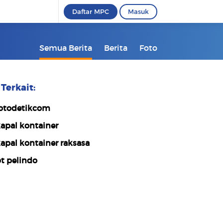
Daftar MPC
Masuk
Semua Berita
Berita
Foto
Terkait:
otodetikcom
apal kontainer
apal kontainer raksasa
t pelindo