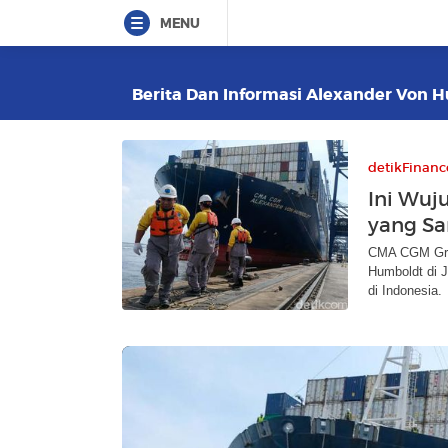
MENU
Berita Dan Informasi Alexander Von H
detikFinanc
Ini Wuj
yang Sa
CMA CGM Gro
Humboldt di J
di Indonesia.