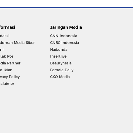
formasi
Jaringan Media
daksi
CNN Indonesia
doman Media Siber
CNBC Indonesia
rir
Haibunda
tak Pos
Insertlive
dia Partner
Beautynesia
fo Iklan
Female Daily
ivacy Policy
CXO Media
sclaimer