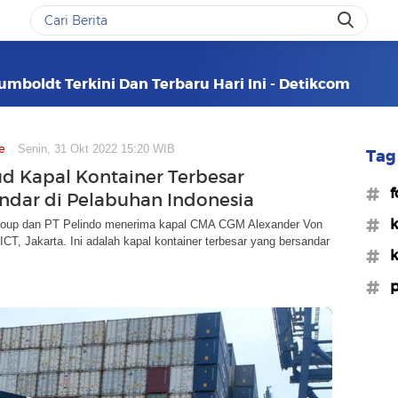
umboldt Terkini Dan Terbaru Hari Ini - Detikcom
e
Senin, 31 Okt 2022 15:20 WIB
Tag 
ud Kapal Kontainer Terbesar
#f
ndar di Pelabuhan Indonesia
#k
up dan PT Pelindo menerima kapal CMA CGM Alexander Von
ICT, Jakarta. Ini adalah kapal kontainer terbesar yang bersandar
#k
#p