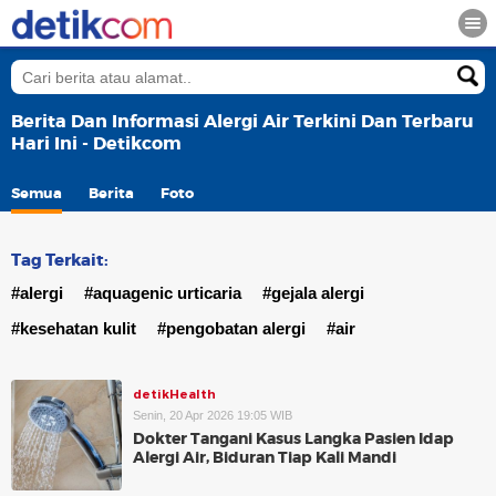
Berita Dan Informasi Alergi Air Terkini Dan Terbaru
Hari Ini - Detikcom
Semua
Berita
Foto
Tag Terkait:
#alergi
#aquagenic urticaria
#gejala alergi
#kesehatan kulit
#pengobatan alergi
#air
detikHealth
Senin, 20 Apr 2026 19:05 WIB
Dokter Tangani Kasus Langka Pasien Idap
Alergi Air, Biduran Tiap Kali Mandi