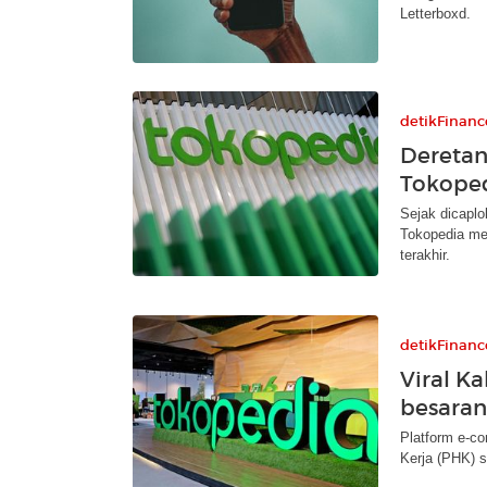
Letterboxd.
detikFinanc
Deretan
Tokoped
Sejak dicaplo
Tokopedia me
terakhir.
detikFinanc
Viral K
besaran
Platform e-c
Kerja (PHK) s