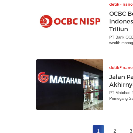
detikFinanc
OCBC B
Indones
Triliun
PT Bank OCBC 
wealth manag
detikFinanc
Jalan P
Akhirny
PT Matahari 
Pemegang Sah
1
2
3