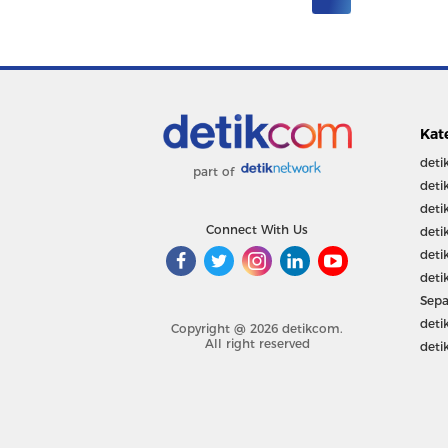
Kat
deti
part of
deti
deti
Connect With Us
deti
deti
deti
Sepa
deti
Copyright @ 2026 detikcom.
All right reserved
deti