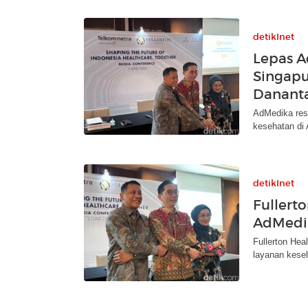
detikInet
Lepas A
Singapu
Danant
AdMedika res
kesehatan di 
detikInet
Fullert
AdMedi
Fullerton He
layanan keseh