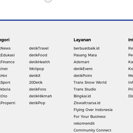
egori
Layanan
In
kNews
detikTravel
berbuatbaik.id
Re
kEdukasi
detikFood
Pasang Mata
Pe
kFinance
detikHealth
Adsmart
Ka
kInet
Wolipop
detikEvent
Ko
kHot
detikX
detikPoint
Me
kSport
20Detik
Trans Snow World
In
kbola
detikFoto
Trans Studio
Pr
kOto
detikHikmah
Bingkai.id
Di
kProperti
detikPop
Ziswafctarsa.id
Flying Over Indonesia
For Your Business
rekomendit
Community Connect