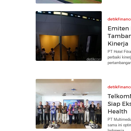
detikFinanc
Emiten 
Tamban
Kinerja
PT Hotel Fitr
perbaiki kine
pertambangan
detikFinanc
Telkom
Siap Ek
Health
PT Multimedia
sama ini opti
Indonesia.