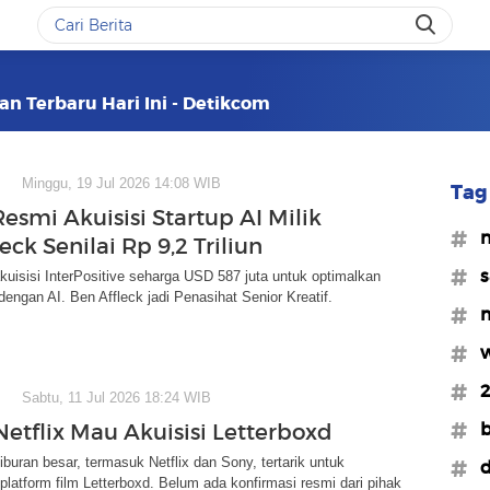
Dan Terbaru Hari Ini - Detikcom
Minggu, 19 Jul 2026 14:08 WIB
Tag 
Resmi Akuisisi Startup AI Milik
#n
eck Senilai Rp 9,2 Triliun
#
kuisisi InterPositive seharga USD 587 juta untuk optimalkan
 dengan AI. Ben Affleck jadi Penasihat Senior Kreatif.
#m
#w
#2
Sabtu, 11 Jul 2026 18:24 WIB
#b
etflix Mau Akuisisi Letterboxd
buran besar, termasuk Netflix dan Sony, tertarik untuk
#d
platform film Letterboxd. Belum ada konfirmasi resmi dari pihak