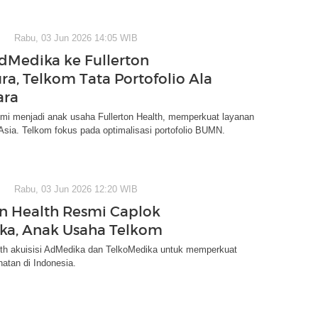
Rabu, 03 Jun 2026 14:05 WIB
dMedika ke Fullerton
ra, Telkom Tata Portofolio Ala
ara
mi menjadi anak usaha Fullerton Health, memperkuat layanan
Asia. Telkom fokus pada optimalisasi portofolio BUMN.
Rabu, 03 Jun 2026 12:20 WIB
on Health Resmi Caplok
ka, Anak Usaha Telkom
alth akuisisi AdMedika dan TelkoMedika untuk memperkuat
atan di Indonesia.