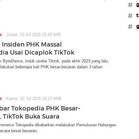
#g
#t
#g
e
Jumat, 03 Jul 2026 15:40 WIB
 Insiden PHK Massal
ia Usai Dicaplok TikTok
k ByteDance, induk usaha Tiktok, pada akhir 2023 yang lalu,
lakukan beberapa kali PHK besar-besaran dalam 3 tahun
e
Kamis, 02 Jul 2026 10:37 WIB
abar Tokopedia PHK Besar-
, TikTok Buka Suara
ommerce Tokopedia dikabarkan melakukan Pemutusan Hubungan
ecara besar-besaran.