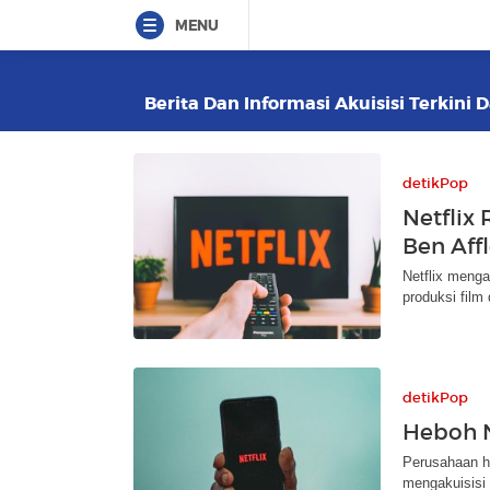
MENU
Berita Dan Informasi Akuisisi Terkini 
detikPop
Netflix 
Ben Affl
Netflix menga
produksi film
detikPop
Heboh N
Perusahaan hi
mengakuisisi 