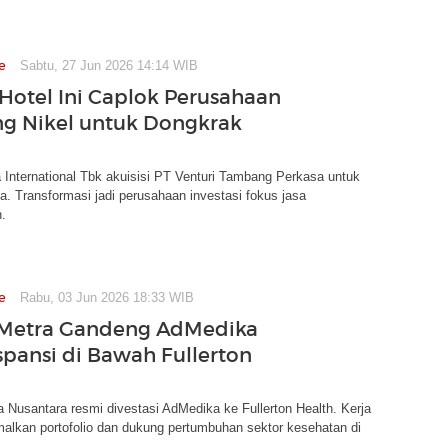
e
Sabtu, 27 Jun 2026 14:14 WIB
Hotel Ini Caplok Perusahaan
g Nikel untuk Dongkrak
a International Tbk akuisisi PT Venturi Tambang Perkasa untuk
rja. Transformasi jadi perusahaan investasi fokus jasa
.
e
Rabu, 03 Jun 2026 18:33 WIB
Metra Gandeng AdMedika
spansi di Bawah Fullerton
 Nusantara resmi divestasi AdMedika ke Fullerton Health. Kerja
malkan portofolio dan dukung pertumbuhan sektor kesehatan di