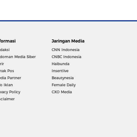
formasi
Jaringan Media
daksi
CNN Indonesia
doman Media Siber
CNBC Indonesia
rir
Haibunda
tak Pos
Insertlive
dia Partner
Beautynesia
fo Iklan
Female Daily
ivacy Policy
CXO Media
sclaimer