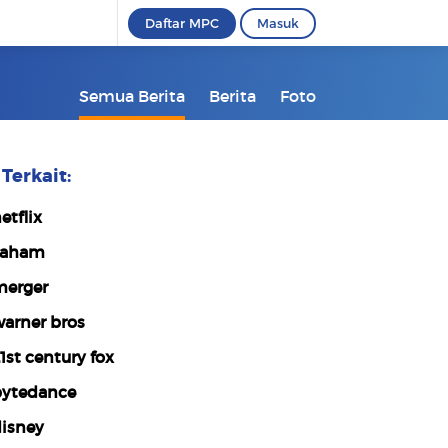
Daftar MPC
Masuk
Semua Berita
Berita
Foto
Terkait:
etflix
saham
erger
arner bros
1st century fox
ytedance
isney