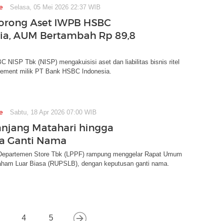
e
Selasa, 05 Mei 2026 22:37 WIB
orong Aset IWPB HSBC
ia, AUM Bertambah Rp 89,8
NISP Tbk (NISP) mengakuisisi aset dan liabilitas bisnis ritel
ement milik PT Bank HSBC Indonesia.
e
Sabtu, 18 Apr 2026 07:00 WIB
anjang Matahari hingga
a Ganti Nama
Departemen Store Tbk (LPPF) rampung menggelar Rapat Umum
am Luar Biasa (RUPSLB), dengan keputusan ganti nama.
4
5