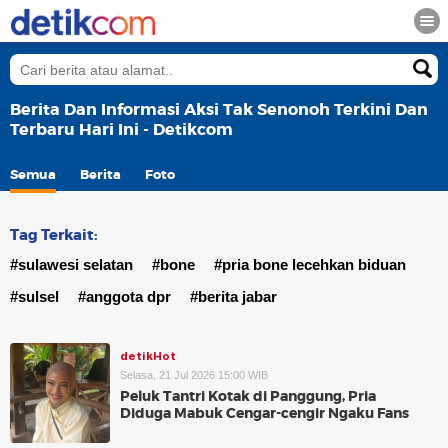
Berita Dan Informasi Aksi Tak Senonoh Terkini Dan
Terbaru Hari Ini - Detikcom
Semua
Berita
Foto
Tag Terkait:
#sulawesi selatan
#bone
#pria bone lecehkan biduan
#sulsel
#anggota dpr
#berita jabar
detikHot
Selasa, 21 Jul 2026 15:00 WIB
Peluk Tantri Kotak di Panggung, Pria
Diduga Mabuk Cengar-cengir Ngaku Fans