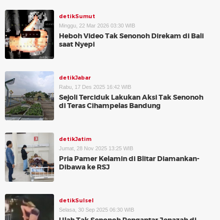
detikSumut
Minggu, 22 Mar 2026 03:30 WIB
Heboh Video Tak Senonoh Direkam di Bali
saat Nyepi
detikJabar
Rabu, 17 Des 2025 16:42 WIB
Sejoli Terciduk Lakukan Aksi Tak Senonoh
di Teras Cihampelas Bandung
detikJatim
Jumat, 28 Nov 2025 13:25 WIB
Pria Pamer Kelamin di Blitar Diamankan-
Dibawa ke RSJ
detikSulsel
Selasa, 30 Sep 2025 06:30 WIB