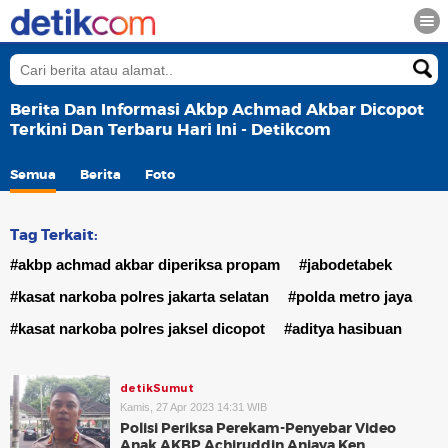
Berita Dan Informasi Akbp Achmad Akbar Dicopot
Terkini Dan Terbaru Hari Ini - Detikcom
Semua
Berita
Foto
Tag Terkait:
#akbp achmad akbar diperiksa propam
#jabodetabek
#kasat narkoba polres jakarta selatan
#polda metro jaya
#kasat narkoba polres jaksel dicopot
#aditya hasibuan
detikSumut
Kamis, 27 Apr 2023 14:31 WIB
Polisi Periksa Perekam-Penyebar Video
Anak AKBP Achiruddin Aniaya Ken