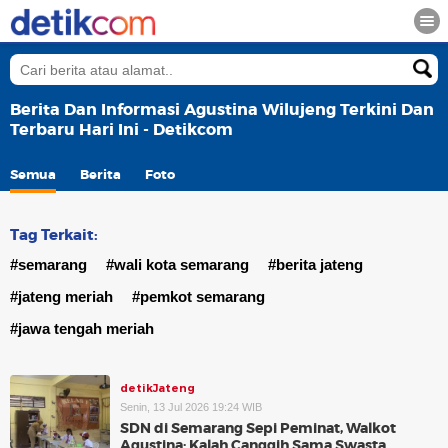
Berita Dan Informasi Agustina Wilujeng Terkini Dan
Terbaru Hari Ini - Detikcom
Semua
Berita
Foto
Tag Terkait:
#semarang
#wali kota semarang
#berita jateng
#jateng meriah
#pemkot semarang
#jawa tengah meriah
detikJateng
Senin, 13 Jul 2026 19:24 WIB
SDN di Semarang Sepi Peminat, Walkot
Agustina: Kalah Canggih Sama Swasta