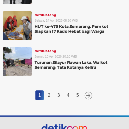
detikJateng
Selasa, 14 Apr 2026 08:20 WIB
HUT ke-479 Kota Semarang, Pemkot
Siapkan 17 Kado Hebat bagi Warga
detikJateng
Jumat, 10 Apr 2026 20:10 WIB
Turunan Silayur Rawan Laka, Walkot
Semarang: Tata Kotanya Keliru
1
2
3
4
5