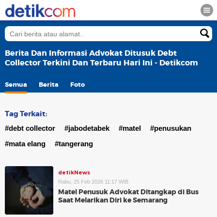
Berita Dan Informasi Advokat Ditusuk Debt
Collector Terkini Dan Terbaru Hari Ini - Detikcom
Semua
Berita
Foto
Tag Terkait:
#debt collector
#jabodetabek
#matel
#penusukan
#mata elang
#tangerang
detikNews
Rabu, 25 Feb 2026 11:17 WIB
Matel Penusuk Advokat Ditangkap di Bus
Saat Melarikan Diri ke Semarang