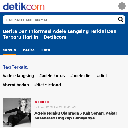
Berita Dan Informasi Adele Langsing Terkini Dan
Terbaru Hari Ini - Detikcom
Semua
Berita
Foto
Tag Terkait:
#adele langsing
#adele kurus
#adele diet
#diet
#berat badan
#diet sirtfood
Wolipop
Selasa, 12 Okt 2021 11:41 WIB
Adele Ngaku Olahraga 3 Kali Sehari, Pakar
Kesehatan Ungkap Bahayanya