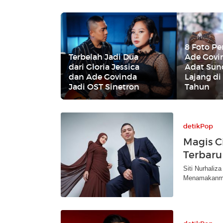
8 Foto P
Terbelah Jadi Dua
Ade Govi
dari Gloria Jessica
Adat Sun
dan Ade Govinda
Lajang di
Jadi OST Sinetron
Tahun
detikPop
Magis C
Terbaru 
Siti Nurhaliz
Menamakanmu