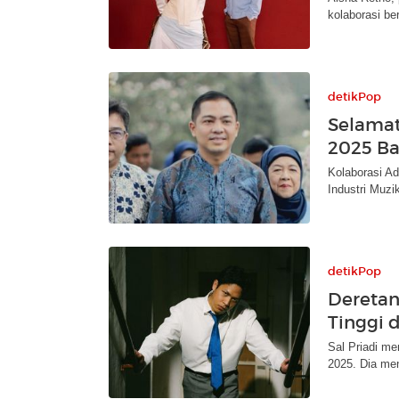
kolaborasi b
detikPop
Selamat
2025 Ba
Kolaborasi Ad
Industri Muzi
detikPop
Deretan
Tinggi 
Sal Priadi me
2025. Dia me