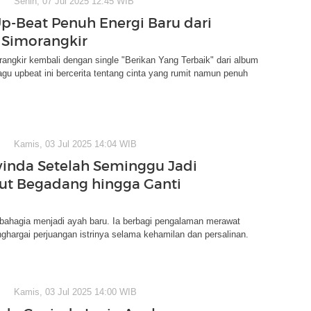
Senin, 07 Jul 2025 12:45 WIB
Up-Beat Penuh Energi Baru dari
Simorangkir
ngkir kembali dengan single "Berikan Yang Terbaik" dari album
agu upbeat ini bercerita tentang cinta yang rumit namun penuh
Kamis, 03 Jul 2025 14:04 WIB
inda Setelah Seminggu Jadi
kut Begadang hingga Ganti
bahagia menjadi ayah baru. Ia berbagi pengalaman merawat
hargai perjuangan istrinya selama kehamilan dan persalinan.
Kamis, 03 Jul 2025 14:00 WIB