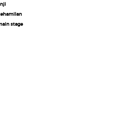
nji
ehamilan
ain stage