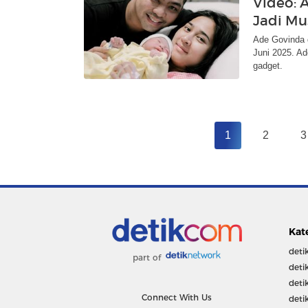
Video: 
Jadi Mus
Ade Govinda 
Juni 2025. Ad
gadget.
1
2
3
Kat
deti
part of
deti
deti
Connect With Us
deti