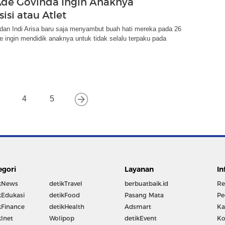
Ade Govinda Ingin Anaknya
isi atau Atlet
dan Indi Arisa baru saja menyambut buah hati mereka pada 26
e ingin mendidik anaknya untuk tidak selalu terpaku pada
4
5
egori
Layanan
In
kNews
detikTravel
berbuatbaik.id
Re
kEdukasi
detikFood
Pasang Mata
Pe
kFinance
detikHealth
Adsmart
Ka
kInet
Wolipop
detikEvent
Ko