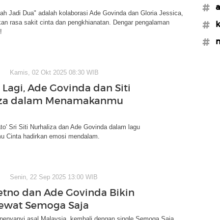
#a
lah Jadi Dua" adalah kolaborasi Ade Govinda dan Gloria Jessica,
n rasa sakit cinta dan pengkhianatan. Dengar pengalaman
#k
!
#m
Kamis, 02 Okt 2025 08:30 WIB
Lagi, Ade Govinda dan Siti
iza dalam Menamakanmu
to' Sri Siti Nurhaliza dan Ade Govinda dalam lagu
 Cinta hadirkan emosi mendalam.
Senin, 22 Sep 2025 13:00 WIB
etno dan Ade Govinda Bikin
ewat Semoga Saja
 penyanyi asal Malaysia, kembali dengan single Semoga Saja,