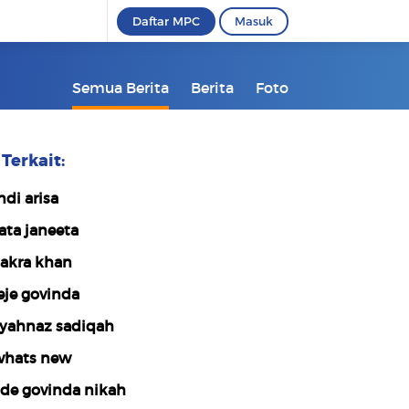
Daftar MPC
Masuk
Semua Berita
Berita
Foto
Terkait:
ndi arisa
ata janeeta
akra khan
eje govinda
yahnaz sadiqah
hats new
de govinda nikah