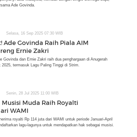
ersama Ade Govinda.
Selasa, 16 Sep 2025 07:30 WIB
! Ade Govinda Raih Piala AIM
reng Ernie Zakri
e Govinda dan Ernie Zakri raih dua penghargaan di Anugerah
k 2025, termasuk Lagu Paling Tinggi di Strim.
Senin, 28 Jul 2025 11:00 WIB
 Musisi Muda Raih Royalti
dari WAMI
nerima royalti Rp 114 juta dari WAMI untuk periode Januari-April
ndaftarkan lagu-lagunya untuk mendapatkan hak sebagai musisi.