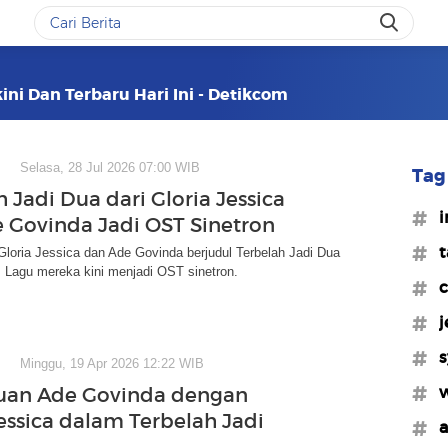
ini Dan Terbaru Hari Ini - Detikcom
Selasa, 28 Jul 2026 07:00 WIB
Tag 
 Jadi Dua dari Gloria Jessica
#i
 Govinda Jadi OST Sinetron
#t
loria Jessica dan Ade Govinda berjudul Terbelah Jadi Dua
 Lagu mereka kini menjadi OST sinetron.
#c
#j
#s
Minggu, 19 Apr 2026 12:22 WIB
#w
uan Ade Govinda dengan
Jessica dalam Terbelah Jadi
#a