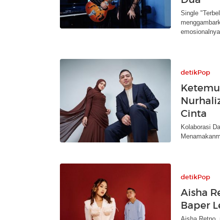
Single "Terbe
menggambarka
emosionalnya
detikPop
Ketemu 
Nurhal
Cinta
Kolaborasi Da
Menamakanmu
detikPop
Aisha R
Baper L
Aisha Retno,