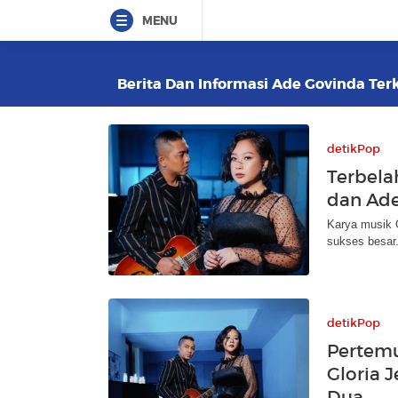
MENU
Berita Dan Informasi Ade Govinda Terk
detikPop
Terbelah
dan Ade
Karya musik G
sukses besar.
detikPop
Pertem
Gloria 
Dua