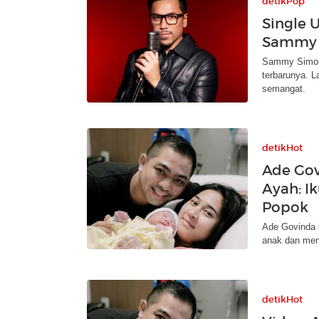
detikPop
Single 
Sammy 
Sammy Simora
terbarunya. L
semangat.
detikHot
Ade Gov
Ayah: I
Popok
Ade Govinda 
anak dan meng
detikHot