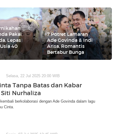
ernikahan
nda Pakai
7 Potret Lamaran
da, Lepas
Ade Govinda & Indi
 Usia 40
Arisa, Romantis
Bertabur Bunga
Selasa, 22 Jul 2025 20:00 WIB
inta Tanpa Batas dan Kabar
Siti Nurhaliza
a kembali berkolaborasi dengan Ade Govinda dalam lagu
 Cinta.