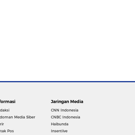
formasi
Jaringan Media
daksi
CNN Indonesia
doman Media Siber
CNBC Indonesia
rir
Haibunda
tak Pos
Insertlive