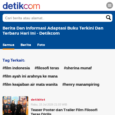
Berita Dan Informasi Adaptasi Buku Terkini Dan
Terbaru Hari Ini - Detikcom
Semua
Berita
Foto
Tag Terkait:
#film indonesia
#filosofi teras
#sherina munaf
#film ayah ini arahnya ke mana
#film keajaiban air mata wanita
#henry manampiring
detikHot
Rabu, 15 Jul 2026 21:03 WIB
Teaser Poster dan Trailer Film Filosofi
Teras Dirilis