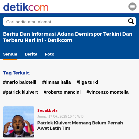
Berita Dan Informasi Adana Demirspor Terkini Dan
Terbaru Hari Ini - Detikcom
Semua
Berita
Foto
Tag Terkait:
#mario balotelli
#timnas italia
#liga turki
#patrick kluivert
#roberto mancini
#vincenzo montella
Sepakbola
Jumat, 17 Okt 2025 10:45 WIB
Patrick Kluivert Memang Belum Pernah
Awet Latih Tim