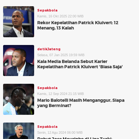
Sepakbola
Kamis, 16 Okt 2025 22:00 WIB
Rekor Kepelatihan Patrick Kluivert: 12
Menang, 13 Kalah
detikJateng
Selasa, 07 Jan 2025 19:59 WIB
Kala Media Belanda Sebut Karier
Kepelatihan Patrick Kluivert 'Biasa Saja'
Sepakbola
Kamis, 12 Sep 2024 21:15 WIB
Mario Balotelli Masih Menganggur, Siapa
yang Berminat?
Sepakbola
Senin, 12 Agu 2024 06:00 WIB