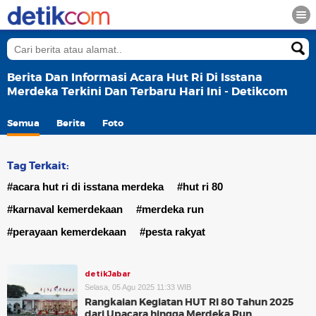
Berita Dan Informasi Acara Hut Ri Di Isstana
Merdeka Terkini Dan Terbaru Hari Ini - Detikcom
Semua
Berita
Foto
Tag Terkait:
#acara hut ri di isstana merdeka
#hut ri 80
#karnaval kemerdekaan
#merdeka run
#perayaan kemerdekaan
#pesta rakyat
detikJabar
Selasa, 05 Agu 2025 11:33 WIB
Rangkaian Kegiatan HUT RI 80 Tahun 2025
dari Upacara hingga Merdeka Run