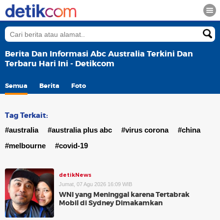
Berita Dan Informasi Abc Australia Terkini Dan
Terbaru Hari Ini - Detikcom
Semua
Berita
Foto
Tag Terkait:
#australia
#australia plus abc
#virus corona
#china
#melbourne
#covid-19
detikNews
Jumat, 07 Agu 2026 16:09 WIB
WNI yang Meninggal karena Tertabrak
Mobil di Sydney Dimakamkan