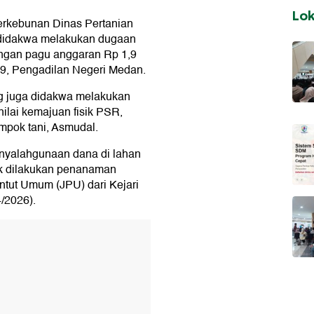
Lo
erkebunan Dinas Pertanian
 didakwa melakukan dugaan
engan pagu anggaran Rp 1,9
a 9, Pengadilan Negeri Medan.
ng juga didakwa melakukan
ilai kemajuan fisik PSR,
pok tani, Asmudal.
enyalahgunaan dana di lahan
ak dilakukan penanaman
tut Umum (JPU) dari Kejari
/2026).