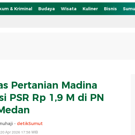
kum & Kriminal
Budaya
Wisata
Kuliner
Bisnis
Sumu
as Pertanian Madina
i PSR Rp 1,9 M di PN
Medan
inuhaji -
detikSumut
 20 Apr 2026 17:58 WIB