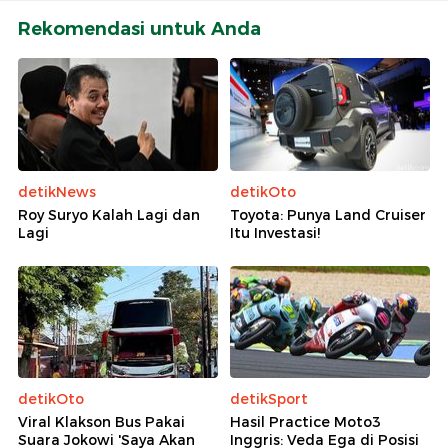
Rekomendasi untuk Anda
detikNews
detikOto
Roy Suryo Kalah Lagi dan
Toyota: Punya Land Cruiser
Lagi
Itu Investasi!
detikOto
detikSport
Viral Klakson Bus Pakai
Hasil Practice Moto3
Suara Jokowi 'Saya Akan
Inggris: Veda Ega di Posisi