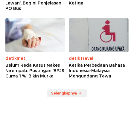
Lawan', Begini Penjelasan
Ketiga
PO Bus
detikInet
detikTravel
Belum Reda Kasus Nakes
Ketika Perbedaan Bahasa
Nirempati, Postingan 'BPJS
Indonesia-Malaysia
Cuma 1%' Bikin Murka
Mengundang Tawa
Selengkapnya