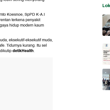
Lo
amto Koesnoe, SpPD K-A.I
entan terkena penyakit
n gaya hidup modern kaum
a, eksekutif-eksekutif muda,
fe. Tidurnya kurang. Itu sel
detikHealth
 dikutip
.