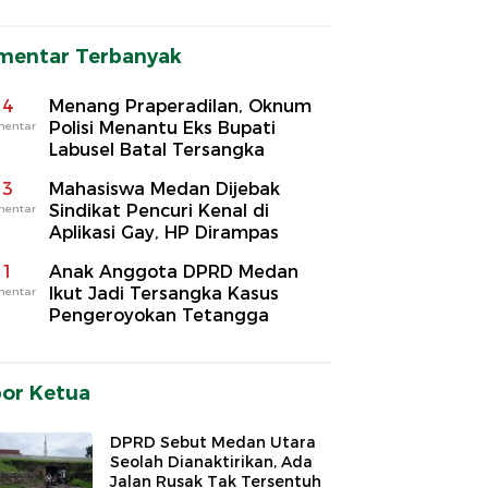
mentar Terbanyak
4
Menang Praperadilan, Oknum
Polisi Menantu Eks Bupati
mentar
Labusel Batal Tersangka
3
Mahasiswa Medan Dijebak
Sindikat Pencuri Kenal di
mentar
Aplikasi Gay, HP Dirampas
1
Anak Anggota DPRD Medan
Ikut Jadi Tersangka Kasus
mentar
Pengeroyokan Tetangga
por Ketua
DPRD Sebut Medan Utara
Seolah Dianaktirikan, Ada
Jalan Rusak Tak Tersentuh