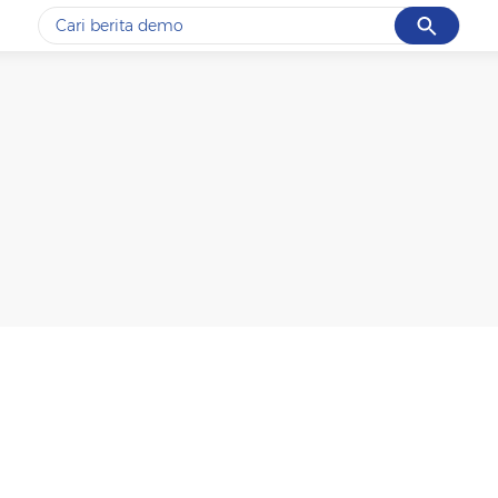
Cancel
Yang sedang ramai dicari
#1
piala presiden 2026
#2
prabowo
#3
gempa hari ini
#4
demo
#5
iran
Promoted
Terakhir yang dicari
Loading...