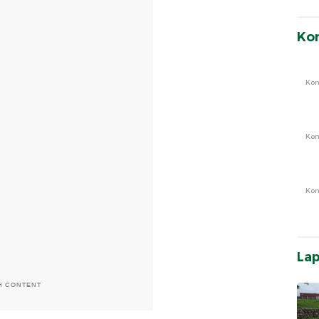
Ko
Ko
Ko
Ko
La
H CONTENT