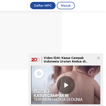
Daftar MPC
Masuk
Video IDAI: Kasus Campak
Indonesia Urutan Kedua di
Dunia