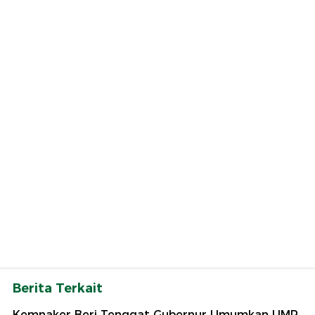
Berita Terkait
Kemnaker Beri Tenggat Gubernur Umumkan UMP