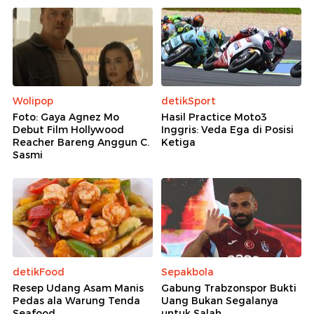
Wolipop
detikSport
Foto: Gaya Agnez Mo
Hasil Practice Moto3
Debut Film Hollywood
Inggris: Veda Ega di Posisi
Reacher Bareng Anggun C.
Ketiga
Sasmi
detikFood
Sepakbola
Resep Udang Asam Manis
Gabung Trabzonspor Bukti
Pedas ala Warung Tenda
Uang Bukan Segalanya
Seafood
untuk Salah