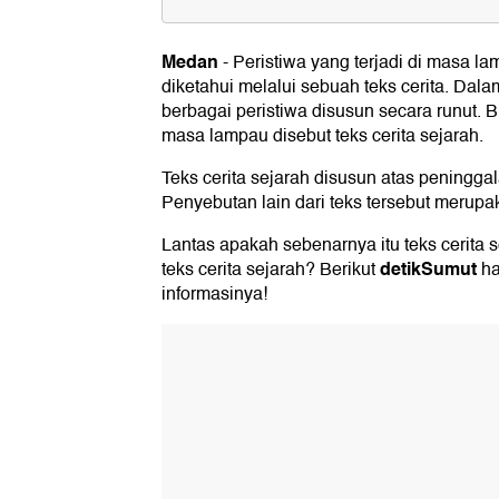
Apa Itu Teks Cerita Sejarah?
Medan
-
Peristiwa yang terjadi di masa 
Jenis-Jenis Cerita Teks Sejarah
diketahui melalui sebuah teks cerita. Dal
Ciri-ciri Teks Cerita Sejarah
berbagai peristiwa disusun secara runut. B
masa lampau disebut teks cerita sejarah.
Struktur Teks Cerita Sejarah
Teks cerita sejarah disusun atas peninggal
1. Orientasi
Penyebutan lain dari teks tersebut merupa
2. Isi atau Urutan Peristiwa
3. Reorientasi
Lantas apakah sebenarnya itu teks cerita 
Kumpulan Contoh Teks Cerita Seja
detikSumut
teks cerita sejarah? Berikut
ha
Berbagai Tema: Pribadi hingga P
informasinya!
Contoh Teks Cerita Sejarah (1): Sejar
Contoh Teks Cerita Sejarah (2): Asal
Contoh Teks Cerita Sejarah (3): Kemelu
Mintardja)
Contoh Teks Cerita Sejarah (4): Gaja
dan Angkara
Contoh Teks Cerita Sejarah (5): Seja
Pramoedya Ananta Toer
Contoh Teks Cerita Sejarah (6): Sejar