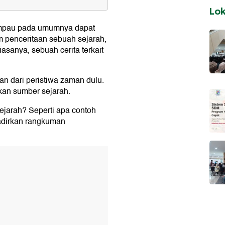
Lo
lampau pada umumnya dapat
am penceritaan sebuah sejarah,
iasanya, sebuah cerita terkait
an dari peristiwa zaman dulu.
kan sumber sejarah.
sejarah? Seperti apa contoh
rah Fiksi-Nonfiksi
dirkan rangkuman
ahlawan
ah Terciptanya Instagram
-usul Nama Kota Surabaya
t di Majapahit (S. H.
h Mada Bergelut dalam Takhta
rah Rumah Kaca karya
ah Borobudur