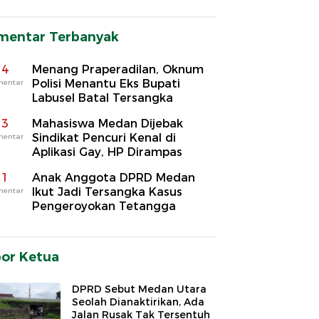
mentar Terbanyak
4
Menang Praperadilan, Oknum
Polisi Menantu Eks Bupati
mentar
Labusel Batal Tersangka
3
Mahasiswa Medan Dijebak
Sindikat Pencuri Kenal di
mentar
Aplikasi Gay, HP Dirampas
1
Anak Anggota DPRD Medan
Ikut Jadi Tersangka Kasus
mentar
Pengeroyokan Tetangga
por Ketua
DPRD Sebut Medan Utara
Seolah Dianaktirikan, Ada
Jalan Rusak Tak Tersentuh