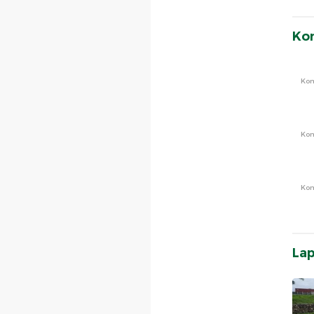
yak Dien
rah Terbentuknya ASEAN
rah Perkembangan Musik
Ko
arah Perkembangan
arah Hari Kemerdekaan 17
Ko
ah Hari Ibu
rah Terbentuk Uni Eropa
arah Danau Toba dan Pulau
Ko
stiwa Tsunami Aceh 2004
ang Pengalaman Pribadi
Meutia
Ko
La