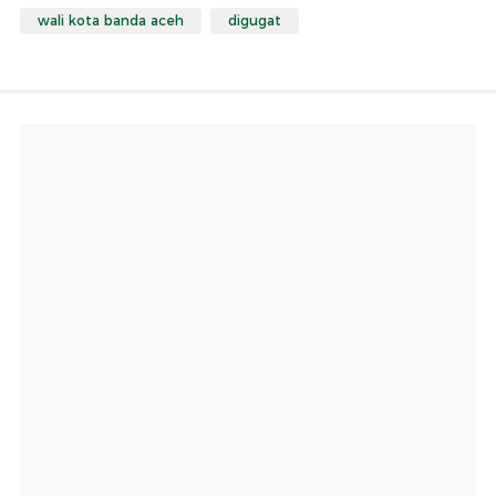
wali kota banda aceh
digugat