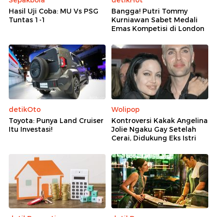
Sepakbola
detikHot
Hasil Uji Coba: MU Vs PSG
Bangga! Putri Tommy
Tuntas 1-1
Kurniawan Sabet Medali
Emas Kompetisi di London
detikOto
Wolipop
Toyota: Punya Land Cruiser
Kontroversi Kakak Angelina
Itu Investasi!
Jolie Ngaku Gay Setelah
Cerai, Didukung Eks Istri