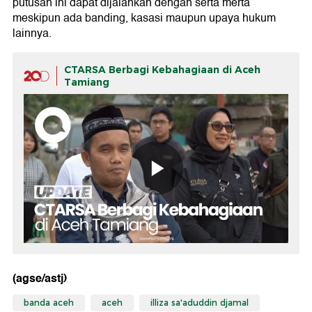
putusan ini dapat dijalankan dengan serta merta
meskipun ada banding, kasasi maupun upaya hukum
lainnya.
CTARSA Berbagi Kebahagiaan di Aceh
Tamiang
(agse/astj)
banda aceh
aceh
illiza sa'aduddin djamal