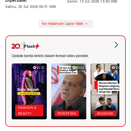
Diperbaiki
Senin, 13 Jul 2026 13:30 WIB
Sabtu, 25 Jul 2026 06:31 WIB
Ke Halaman Lapor Wak
Flash
Update berita terkini dalam format video pendek.
01:32
00:52
03:22
FASHION &
BEAUTY
PERISTIWA
EKONOMI