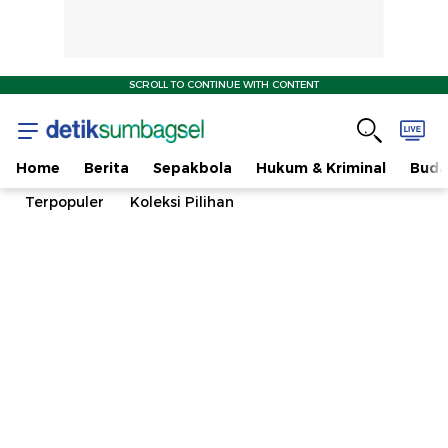
SCROLL TO CONTINUE WITH CONTENT
Home
Berita
Sepakbola
Hukum & Kriminal
Buda
Terpopuler
Koleksi Pilihan