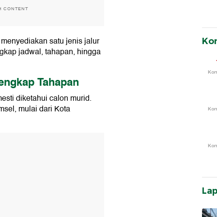
H CONTENT
enyediakan satu jenis jalur
Ko
ngkap jadwal, tahapan, hingga
Ko
engkap Tahapan
ti diketahui calon murid.
msel, mulai dari Kota
Ko
T
Ko
La