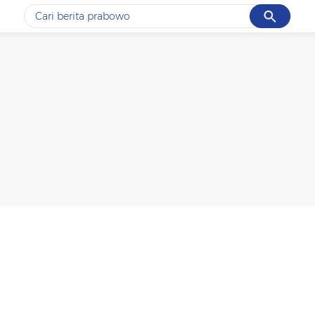
Cancel
Yang sedang ramai dicari
#1
data live draw sgp
#2
k-talk
#3
kebakaran
#4
prabowo
#5
gempa hari ini
Promoted
Terakhir yang dicari
Loading...