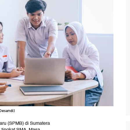
 Desandi)
aru (SPMB) di Sumatera
k tingkat SMA. Masa