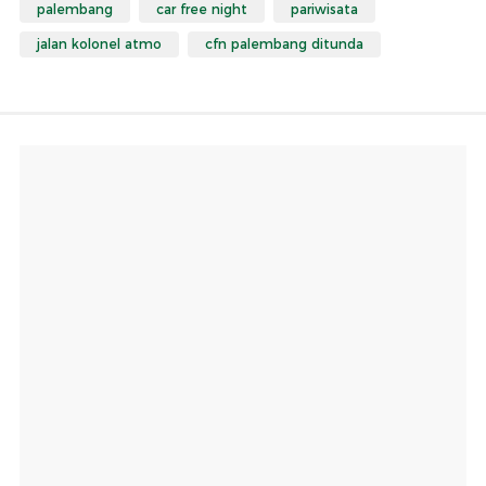
palembang
car free night
pariwisata
jalan kolonel atmo
cfn palembang ditunda