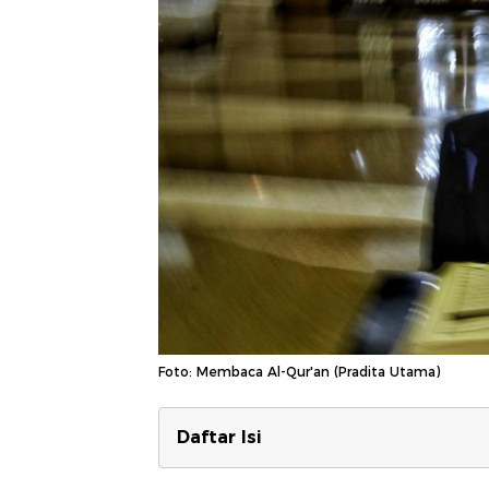
Foto: Membaca Al-Qur'an (Pradita Utama)
Daftar Isi
10 Keutamaan Membaca Al-Qur'a