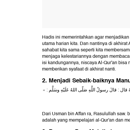
Hadis ini memerintahkan agar menjadikan
utama harian kita. Dan nantinya di akhirat
sahabat kita sama seperti kita membersamai
menjaga kelestariannya dengan membaca 
isi kandungannya, niscaya Al-Qur'an bisa
memberikan syafaat di akhirat nanti.
2. Menjadi Sebaik-baiknya Man
 قال : قالَ رسولُ اللَّهِ صَلّى اللهُ عَلَيْهِ وسَلَّم
Dari Usman bin Affan ra, Rasulullah saw. 
adalah yang mempelajari al-Qur'an dan me