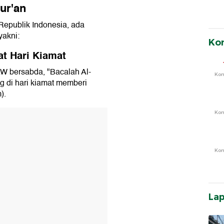
ur'an
Republik Indonesia, ada
yakni:
Ko
at Hari Kiamat
AW bersabda, "Bacalah Al-
Ko
 di hari kiamat memberi
).
Ko
T
Ko
La