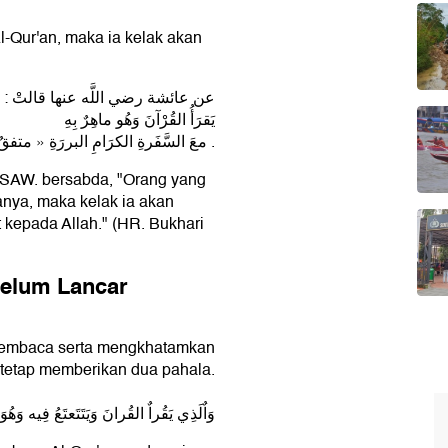
-Qur'an, maka ia kelak akan
عن عائشة رضي اللَّه عنها قالتْ : قال رس
يَقرَأُ القُرْآنَ وَهُو ماهِرٌ بِهِ
معَ السَّفَرةِ الكرَامِ البررَةِ » متفقٌ عليه .
h SAW. bersabda, "Orang yang
nya, maka kelak ia akan
t kepada Allah." (HR. Bukhari
Belum Lancar
membaca serta mengkhatamkan
h tetap memberikan dua pahala.
وَاٌلَذِي يَقُراٌ القُرانَ وَيَتَتَعتَعُ فِيه 