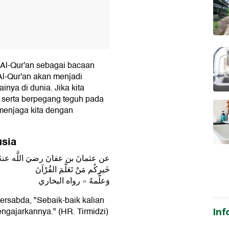
 Al-Qur'an sebagai bacaan
 Al-Qur'an akan menjadi
nya di dunia. Jika kita
serta berpegang teguh pada
 menjaga kita dengan
usia
عن عثمانَ بن عفانَ رضيَ اللَّه عنهُ : «
خَيركُم مَنْ تَعَلَّمَ القُرْآنَ
وَعلَّمهُ » رواه البخاري
bersabda, "Sebaik-baik kalian
ngajarkannya." (HR. Tirmidzi)
Inf