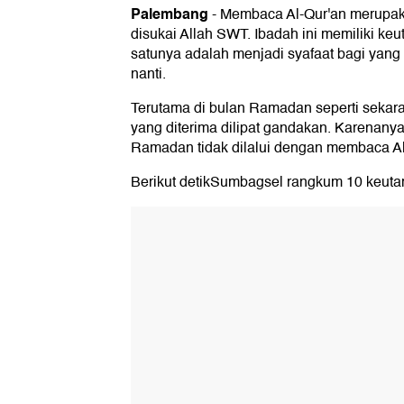
1. Al-Qur'an Menjadi Syafaat saat Hari
Palembang
-
Membaca Al-Qur'an merupak
2. Menjadi Sebaik-baiknya Manusia
disukai Allah SWT. Ibadah ini memiliki ke
3. Bersama Para Malaikat
satunya adalah menjadi syafaat bagi yang
4. Pahala bagi Mereka yang Bel
nanti.
5. Menaikkan Derajat Kita
Terutama di bulan Ramadan seperti sekara
6. Mendapatkan Ketenangan dan 
yang diterima dilipat gandakan. Karenan
Ramadan tidak dilalui dengan membaca Al
7. Dihindarkan dari Sifat Dengki
8. Mendapatkan Jaminan Surga dari A
Berikut detikSumbagsel rangkum 10 keut
9. Sebagai Ibadah yang Paling Utama
10. Diibaratkan Seperti Orang yang B