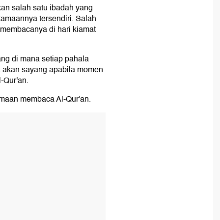
 Kiamat
an salah satu ibadah yang
utamaannya tersendiri. Salah
 membacanya di hari kiamat
um Lancar Membaca
ng di mana setiap pahala
Naungan Malaikat
ya akan sayang apabila momen
-Qur'an.
llah SWT
amaan membaca Al-Qur'an.
ersedekah