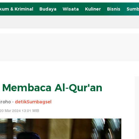
kum & Kriminal
Budaya
Wisata
Kuliner
Bisnis
Sumb
 Membaca Al-Qur'an
roho -
detikSumbagsel
20 Mar 2024 13:01 WIB