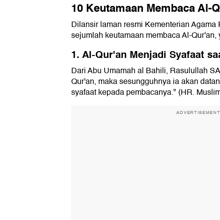
10 Keutamaan Membaca Al-Q
Dilansir laman resmi Kementerian Agama 
sejumlah keutamaan membaca Al-Qur'an, 
1. Al-Qur'an Menjadi Syafaat sa
Dari Abu Umamah al Bahili, Rasulullah S
Qur'an, maka sesungguhnya ia akan datang
syafaat kepada pembacanya." (HR. Muslim
ADVERTISEMEN