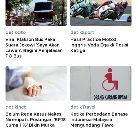
detikOto
detikSport
Viral Klakson Bus Pakai
Hasil Practice Moto3
Suara Jokowi 'Saya Akan
Inggris: Veda Ega di Posisi
Lawan', Begini Penjelasan
Ketiga
PO Bus
detikInet
detikTravel
Belum Reda Kasus Nakes
Ketika Perbedaan Bahasa
Nirempati, Postingan 'BPJS
Indonesia-Malaysia
Cuma 1%' Bikin Murka
Mengundang Tawa