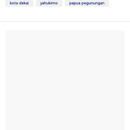
kota dekai
yahukimo
papua pegunungan