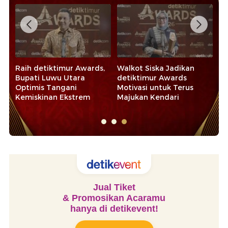
Raih detiktimur Awards,
Walkot Siska Jadikan
Ra
Bupati Luwu Utara
detiktimur Awards
20
Optimis Tangani
Motivasi untuk Terus
Ap
Kemiskinan Ekstrem
Majukan Kendari
d