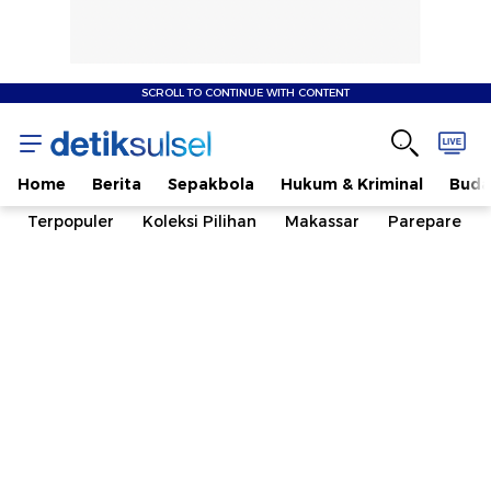
SCROLL TO CONTINUE WITH CONTENT
Home
Berita
Sepakbola
Hukum & Kriminal
Buda
Terpopuler
Koleksi Pilihan
Makassar
Parepare