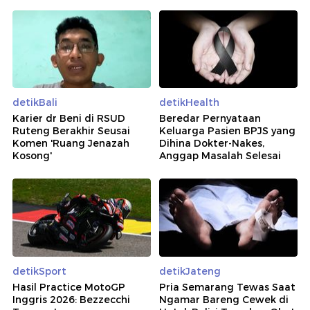
detikBali
detikHealth
Karier dr Beni di RSUD
Beredar Pernyataan
Ruteng Berakhir Seusai
Keluarga Pasien BPJS yang
Komen 'Ruang Jenazah
Dihina Dokter-Nakes,
Kosong'
Anggap Masalah Selesai
detikSport
detikJateng
Hasil Practice MotoGP
Pria Semarang Tewas Saat
Inggris 2026: Bezzecchi
Ngamar Bareng Cewek di