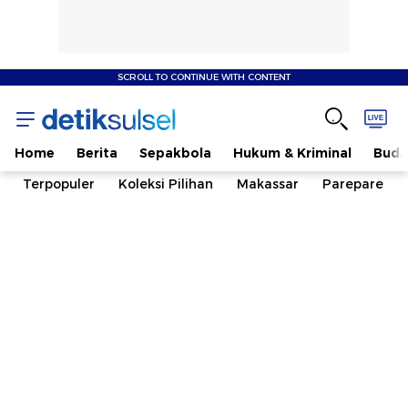
SCROLL TO CONTINUE WITH CONTENT
Home
Berita
Sepakbola
Hukum & Kriminal
Buda
Terpopuler
Koleksi Pilihan
Makassar
Parepare