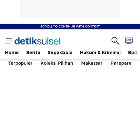
SCROLL TO CONTINUE WITH CONTENT
Home
Berita
Sepakbola
Hukum & Kriminal
Buda
Terpopuler
Koleksi Pilihan
Makassar
Parepare