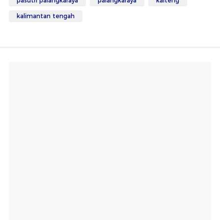
pasutri palangkaraya
palangkaraya
kalteng
kalimantan tengah