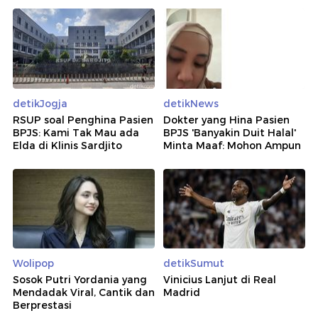
detikJogja
detikNews
RSUP soal Penghina Pasien
Dokter yang Hina Pasien
BPJS: Kami Tak Mau ada
BPJS 'Banyakin Duit Halal'
Elda di Klinis Sardjito
Minta Maaf: Mohon Ampun
Wolipop
detikSumut
Sosok Putri Yordania yang
Vinicius Lanjut di Real
Mendadak Viral, Cantik dan
Madrid
Berprestasi