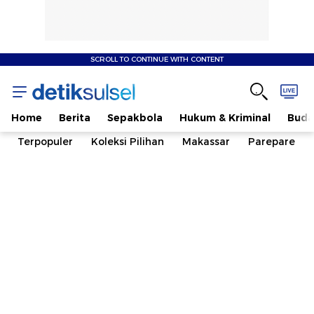
SCROLL TO CONTINUE WITH CONTENT
Home
Berita
Sepakbola
Hukum & Kriminal
Buda
Terpopuler
Koleksi Pilihan
Makassar
Parepare