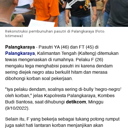
Rekonstruksi pembunuhan pasutri di Palangkaraya (Foto:
Istimewa)
Palangkaraya
-
Pasutri YA (46) dan FT (45) di
Palangkaraya
, Kalimantan Tengah (Kalteng) ditemukan
tewas mengenaskan di rumahnya. Pelaku F (26)
mengaku tega menghabisi pasutri ini karena dendam
sering diejek negro atau berkulit hitam dan merasa
dibohongi korban soal pekerjaan.
"Iya pelaku dendam, soalnya sering di-bully 'negro-negro'
oleh korban," jelas Kapolresta Palangkaraya, Kombes
detikcom
Budi Santosa, saat dihubungi
, Minggu
(9/10/2022).
Selain itu, F yang bekerja sebagai tukang potong rumput
juga sakit hati lantaran korban menjanjikan akan