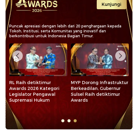
Kunjungi
Puncak apresiasi dengan lebih dari 20 penghargaan kepada
Tokoh, Institusi, serta Komunitas yang inovatif dan
berkontribusi untuk Indonesia Bagian Timur.
RL Raih detiktimur
MYP Dorong Infrastruktur
Da
Awards 2026 Kategori
Berkeadilan, Gubernur
Pe
Legislator Pengawal
Sulsel Raih detiktimur
Aw
ni
Supremasi Hukum
Awards