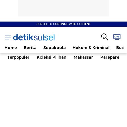
SCROLL TO CONTINUE WITH CONTENT
Home
Berita
Sepakbola
Hukum & Kriminal
Buda
Terpopuler
Koleksi Pilihan
Makassar
Parepare