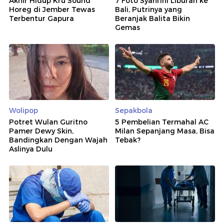
Akhir Hidup Kru Sound
7 Foto Syahrini Liburan ke
Horeg di Jember Tewas
Bali, Putrinya yang
Terbentur Gapura
Beranjak Balita Bikin
Gemas
Wolipop
Sepakbola
Potret Wulan Guritno
5 Pembelian Termahal AC
Pamer Dewy Skin,
Milan Sepanjang Masa, Bisa
Bandingkan Dengan Wajah
Tebak?
Aslinya Dulu