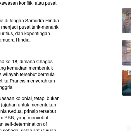
awasan konflik, atau pusat
cia di tengah Samudra Hindia
 menjadi pusat tarik-menarik
uritius, dan kepentingan
Samudra Hindia.
bad ke-18, dimana Chagos
 yang kemudian membentuk
s wilayah tersebut bermula
ketika Prancis menyerahkan
nggris.
uasaan kolonial, tetapi bukan
 jajahan untuk menentukan
ia Kedua, prinsip tersebut
gam PBB, yang menyebut
 self-determination of
 sebagai salah satu tujuan