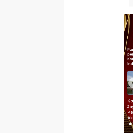
Pun
pe
Ko
In
Sulsel Kian Mulus
Transformasi IMIP
Ko
Lewat Program
Jawab Tantangan
Ja
Jalan MYP: Perkuat
Industri Nikel
Pe
Konektivitas, Pacu
Menuju Ekosistem
Ak
Ekonomi
Energi Masa Depan
hi