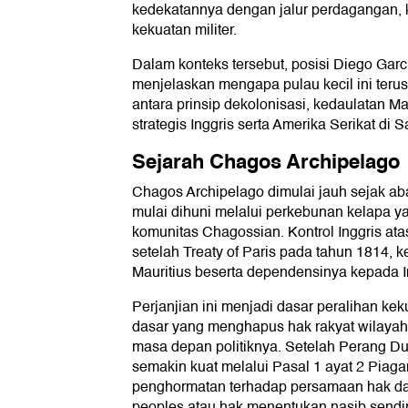
kedekatannya dengan jalur perdagangan, k
kekuatan militer.
Dalam konteks tersebut, posisi Diego Gar
menjelaskan mengapa pulau kecil ini terus
antara prinsip dekolonisasi, kedaulatan Ma
strategis Inggris serta Amerika Serikat di 
Sejarah Chagos Archipelago
Chagos Archipelago dimulai jauh sejak a
mulai dihuni melalui perkebunan kelapa
komunitas Chagossian. Kontrol Inggris ata
setelah Treaty of Paris pada tahun 1814, 
Mauritius beserta dependensinya kepada I
Perjanjian ini menjadi dasar peralihan kek
dasar yang menghapus hak rakyat wilayah
masa depan politiknya. Setelah Perang Dun
semakin kuat melalui Pasal 1 ayat 2 Pia
penghormatan terhadap persamaan hak dan
peoples atau hak menentukan nasib sendiri