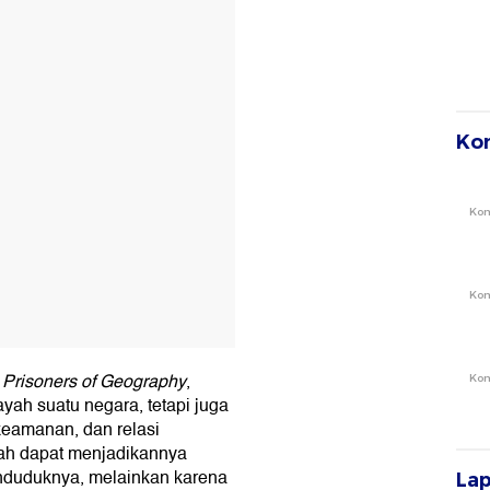
T
Ko
Ko
Ko
 Prisoners of Geography
,
Ko
yah suatu negara, tetapi juga
keamanan, dan relasi
yah dapat menjadikannya
enduduknya, melainkan karena
La