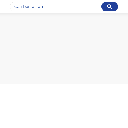
Cancel
Yang sedang ramai dicari
#1
data live draw sgp
#2
gempa hari ini
#3
prabowo
#4
iran
#5
demo
Promoted
Terakhir yang dicari
Loading...