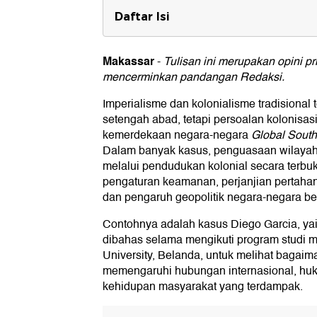
Daftar Isi
Sejarah Chagos Archipelago
Makassar
-
Tulisan ini merupakan opini pr
Pengusiran Chagossian
mencerminkan pandangan Redaksi.
Kepentingan geopolitik Amerika Se
Imperialisme dan kolonialisme tradisional t
setengah abad, tetapi persoalan kolonisas
kemerdekaan negara-negara
Global South
Dalam banyak kasus, penguasaan wilayah 
melalui pendudukan kolonial secara terbu
pengaturan keamanan, perjanjian pertaha
dan pengaruh geopolitik negara-negara be
Contohnya adalah kasus Diego Garcia, yait
dibahas selama mengikuti program studi m
University, Belanda, untuk melihat bagaim
memengaruhi hubungan internasional, huk
kehidupan masyarakat yang terdampak.