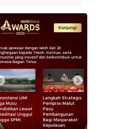
Kunjungi
cak apresiasi dengan lebih dari 20
nghargaan kepada Tokoh, Institusi, serta
munitas yang inovatif dan berkontribusi untuk
donesia Bagian Timur.
nsistensi UMI
Langkah Strategis
Program
ga Mutu
Pemprov Malut
Pemberdayaan
ndidikan Lewat
Pacu
ANTAM Bantu
reditasi Unggul
Pembangunan
Warga Tingkatka
ngga SPMI
Bagi Masyarakat
Ekonomi dan
Kepulauan
Kualitas SDM