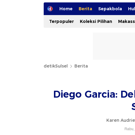
Home
Berita
Sepakbola
Hu
Terpopuler
Koleksi Pilihan
Makass
detikSulsel
Berita
Diego Garcia: D
Karen Audri
Rabu, 